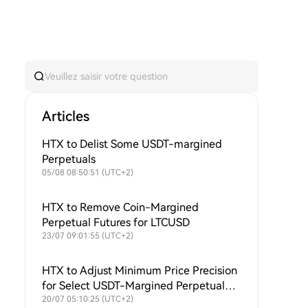
Articles
HTX to Delist Some USDT-margined
Perpetuals
05/08 08:50:51 (UTC+2)
HTX to Remove Coin-Margined
Perpetual Futures for LTCUSD
23/07 09:01:55 (UTC+2)
HTX to Adjust Minimum Price Precision
for Select USDT-Margined Perpetual
Futures
20/07 05:10:25 (UTC+2)