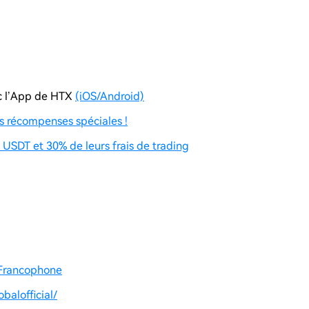
ec l’App de HTX
(iOS/Android)
 récompenses spéciales !
USDT et 30% de leurs frais de trading
Francophone
balofficial/