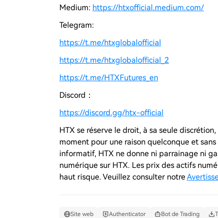
Medium:
https://htxofficial.medium.com/
Telegram:
https://t.me/htxglobalofficial
https://t.me/htxglobalofficial_2
https://t.me/HTXFutures_en
Discord：
https://discord.gg/htx-official
HTX se réserve le droit, à sa seule discrétio
moment pour une raison quelconque et sans p
informatif,
HTX
ne donne ni parrainage ni gar
numérique sur
HTX
. Les prix des actifs num
haut risque. Veuillez consulter notre
Avertiss
Site web
Authenticator
Bot de Trading
T