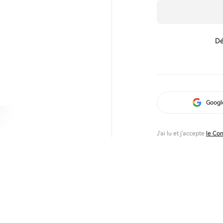
Dé
Googl
J'ai lu et j'accepte
le Con