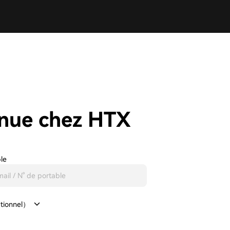
nue chez HTX
ble
ptionnel）