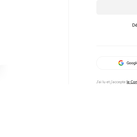
Dé
Googl
J'ai lu et j'accepte
le Con