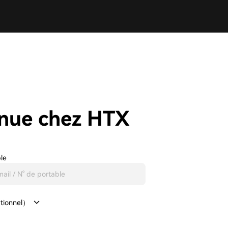
nue chez HTX
ble
ptionnel）