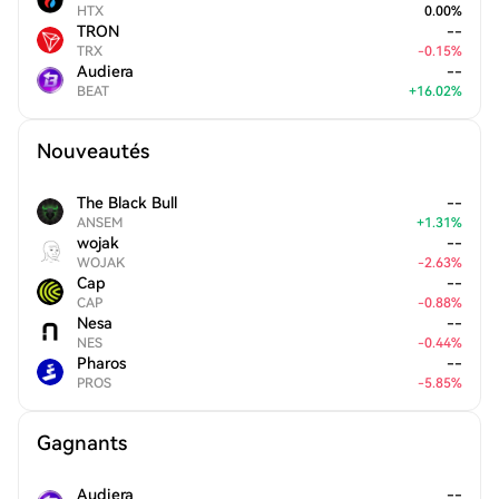
HTX
0.00
%
TRON
--
TRX
-
0.15
%
Audiera
--
BEAT
+
16.02
%
Nouveautés
The Black Bull
--
ANSEM
+
1.31
%
wojak
--
WOJAK
-
2.63
%
Cap
--
CAP
-
0.88
%
Nesa
--
NES
-
0.44
%
Pharos
--
PROS
-
5.85
%
Gagnants
Audiera
--