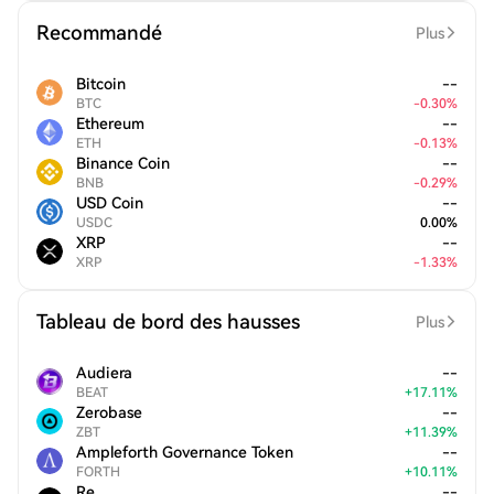
Recommandé
Plus
Bitcoin
--
BTC
-
0.30
%
Ethereum
--
ETH
-
0.13
%
Binance Coin
--
BNB
-
0.29
%
USD Coin
--
USDC
0.00
%
XRP
--
XRP
-
1.33
%
Tableau de bord des hausses
Plus
Audiera
--
BEAT
+
17.11
%
Zerobase
--
ZBT
+
11.39
%
Ampleforth Governance Token
--
FORTH
+
10.11
%
Re
--