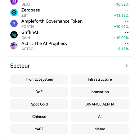
BEAT
+
16.02
%
Zerobase
--
ZBT
+
11.69
%
Ampleforth Governance Token
--
FORTH
+
10.01
%
GriffinAI
--
GAIN
+
10.00
%
Act I : The AI Prophecy
--
ACTSOL
+
9.19
%
Secteur
Tron Ecosystem
Infrastructure
DeFi
Innovation
Spot Gold
BINANCE ALPHA
Chinese
AI
x402
Meme