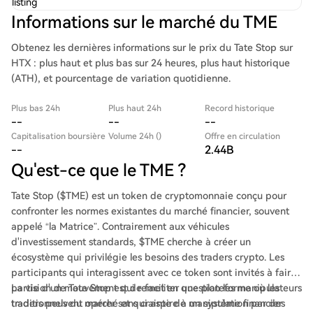
listing
Informations sur le marché du TME
Obtenez les dernières informations sur le prix du Tate Stop sur
HTX : plus haut et plus bas sur 24 heures, plus haut historique
(ATH), et pourcentage de variation quotidienne.
Plus bas 24h
Plus haut 24h
Record historique
--
--
--
Capitalisation boursière
Volume 24h ()
Offre en circulation
--
2.44B
Qu'est-ce que le TME ?
Tate Stop ($TME) est un token de cryptomonnaie conçu pour
confronter les normes existantes du marché financier, souvent
appelé “la Matrice”. Contrairement aux véhicules
d'investissement standards, $TME cherche à créer un
écosystème qui privilégie les besoins des traders crypto. Les
participants qui interagissent avec ce token sont invités à faire
partie d'un mouvement qui remet en question les manipulateurs
La vision de Tate Stop est de faciliter une plateforme où les
traditionnels du marché et qui aspire à un système financier
traders peuvent opérer sans crainte de manipulation par des