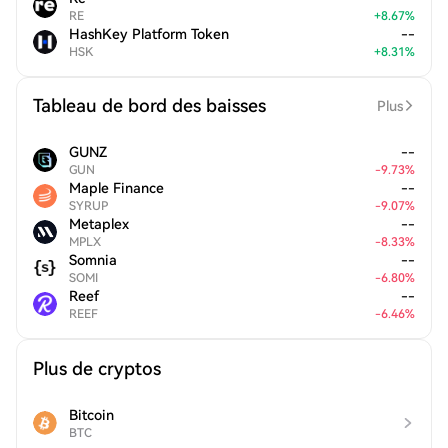
RE
+
8.67
%
HashKey Platform Token
--
HSK
+
8.31
%
Tableau de bord des baisses
Plus
GUNZ
--
GUN
-
9.73
%
Maple Finance
--
SYRUP
-
9.07
%
Metaplex
--
MPLX
-
8.33
%
Somnia
--
SOMI
-
6.80
%
Reef
--
REEF
-
6.46
%
Plus de cryptos
Bitcoin
BTC