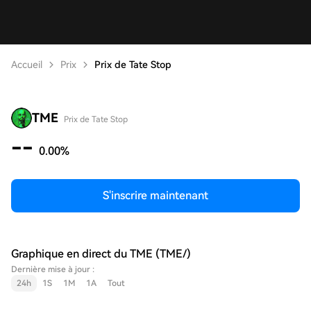
Accueil
Prix
Prix de Tate Stop
TME
Prix de Tate Stop
--
0.00%
S'inscrire maintenant
Graphique en direct du TME (TME/)
Dernière mise à jour :
24h
1S
1M
1A
Tout