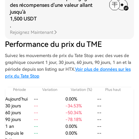
des récompenses d'une valeur allant
jusqu'à
1,500 USDT
.
Rejoignez Maintenant
Performance du prix du TME
Suivez les mouvements de prix du Tate Stop avec des vues de
graphique couvrant 1 jour, 30 jours, 60 jours, 90 jours, 1 an et la
période depuis son listing sur HTX.
Voir plus de données sur les
prix du Tate Stop
Période
Variation
Variation (%)
Plus haut
Aujourd'hui
--
0.00%
--
30 jours
--
-34.53%
--
60 jours
--
-50.34%
--
90 jours
--
-78.18%
--
1 an
--
0.00%
--
Depuis le
--
0.00%
--