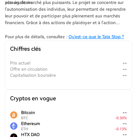
plus égalitaire.
acteurs de marché plus puissants. Le projet se concentre sur
l'autonomisation des individus, leur permettant de reprendre
leur pouvoir et de participer plus pleinement aux marchés
financiers. Grâce à des actions de plaidoyer et à l'action
collective, Tate Stop vise à s'établir comme un acteur significatif
dans le domaine crypto.
Pour plus de détails, consultez :
Qu'est-ce que le Tate Stop ?
Chiffres clés
Prix actuel
--
Offre en circulation
--
Capitalisation boursière
--
Cryptos en vogue
Bitcoin
--
BTC
-
0.30
%
Ethereum
--
ETH
-
0.13
%
HTX DAO
--