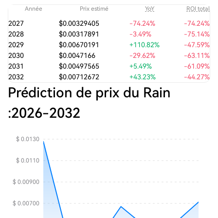
Année
Prix estimé
YoY
ROI total
2027
$0.00329405
-74.24%
-74.24%
2028
$0.00317891
-3.49%
-75.14%
2029
$0.00670191
+110.82%
-47.59%
2030
$0.0047166
-29.62%
-63.11%
2031
$0.00497565
+5.49%
-61.09%
2032
$0.00712672
+43.23%
-44.27%
Prédiction de prix du Rain
:
2026
-
2032