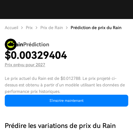
Accueil
Prix
Prix de Rain
Prédiction de prix du Rain
Rain
Prédiction
$
0.00329404
Prix prévu pour 2027
Le prix actuel du Rain est de $0.012788. Le prix projeté ci-
dessus est obtenu à partir d'un modèle utilisant les données de
performance prix historiques.
S'inscrire maintenant
Prédire les variations de prix du Rain