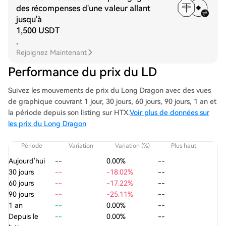
des récompenses d'une valeur allant
jusqu'à
1,500 USDT
.
Rejoignez Maintenant
Performance du prix du LD
Suivez les mouvements de prix du Long Dragon avec des vues
de graphique couvrant 1 jour, 30 jours, 60 jours, 90 jours, 1 an et
la période depuis son listing sur HTX.
Voir plus de données sur
les prix du Long Dragon
Période
Variation
Variation (%)
Plus haut
Aujourd'hui
--
0.00%
--
30 jours
--
-18.02%
--
60 jours
--
-17.22%
--
90 jours
--
-25.11%
--
1 an
--
0.00%
--
Depuis le
--
0.00%
--