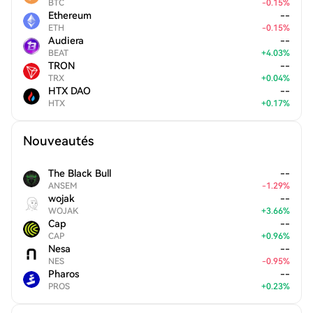
BTC
-
0.15
%
Ethereum
--
ETH
-
0.15
%
Audiera
--
BEAT
+
4.03
%
TRON
--
TRX
+
0.04
%
HTX DAO
--
HTX
+
0.17
%
Nouveautés
The Black Bull
--
ANSEM
-
1.29
%
wojak
--
WOJAK
+
3.66
%
Cap
--
CAP
+
0.96
%
Nesa
--
NES
-
0.95
%
Pharos
--
PROS
+
0.23
%