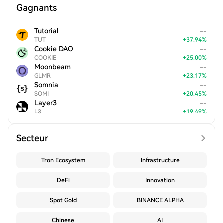
Gagnants
Tutorial
--
TUT
+
37.94
%
Cookie DAO
--
COOKIE
+
25.00
%
Moonbeam
--
GLMR
+
23.17
%
Somnia
--
SOMI
+
20.45
%
Layer3
--
L3
+
19.49
%
Secteur
Tron Ecosystem
Infrastructure
DeFi
Innovation
Spot Gold
BINANCE ALPHA
Chinese
AI