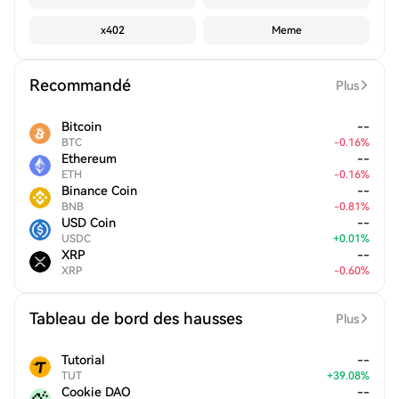
x402
Meme
Recommandé
Plus
Bitcoin
--
BTC
-
0.16
%
Ethereum
--
ETH
-
0.16
%
Binance Coin
--
BNB
-
0.81
%
USD Coin
--
USDC
+
0.01
%
XRP
--
XRP
-
0.60
%
Tableau de bord des hausses
Plus
Tutorial
--
TUT
+
39.08
%
Cookie DAO
--