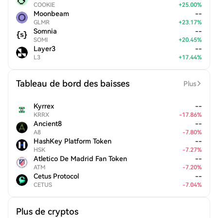
COOKIE
+
25.00
%
Moonbeam
--
GLMR
+
23.17
%
Somnia
--
SOMI
+
20.45
%
Layer3
--
L3
+
17.44
%
Tableau de bord des baisses
Plus
Kyrrex
--
KRRX
-
17.86
%
Ancient8
--
A8
-
7.80
%
HashKey Platform Token
--
HSK
-
7.27
%
Atletico De Madrid Fan Token
--
ATM
-
7.20
%
Cetus Protocol
--
CETUS
-
7.04
%
Plus de cryptos