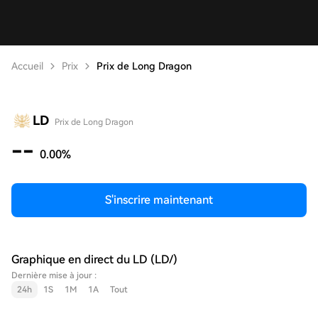
Accueil
Prix
Prix de Long Dragon
LD
Prix de Long Dragon
--
0.00%
S'inscrire maintenant
Graphique en direct du LD (LD/)
Dernière mise à jour :
24h
1S
1M
1A
Tout