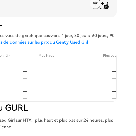
L
s vues de graphique couvrant 1 jour, 30 jours, 60 jours, 90
us de données sur les prix du Gently Used Girl
ion (%)
Plus haut
Plus bas
--
--
--
--
--
--
--
--
--
--
--
--
du GURL
ed Girl sur HTX : plus haut et plus bas sur 24 heures, plus
dienne.