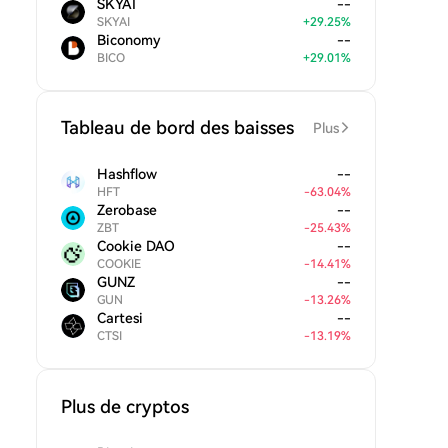
SKYAI
--
SKYAI
+
29.25
%
Biconomy
--
BICO
+
29.01
%
Tableau de bord des baisses
Plus
Hashflow
--
HFT
-
63.04
%
Zerobase
--
ZBT
-
25.43
%
Cookie DAO
--
COOKIE
-
14.41
%
GUNZ
--
GUN
-
13.26
%
Cartesi
--
CTSI
-
13.19
%
Plus de cryptos