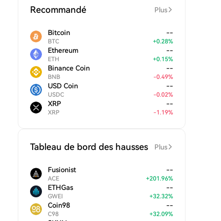
Recommandé
Plus
Bitcoin
--
BTC
+
0.28
%
Ethereum
--
ETH
+
0.15
%
Binance Coin
--
BNB
-
0.49
%
USD Coin
--
USDC
-
0.02
%
XRP
--
XRP
-
1.19
%
Tableau de bord des hausses
Plus
Fusionist
--
ACE
+
201.96
%
ETHGas
--
GWEI
+
32.32
%
Coin98
--
C98
+
32.09
%