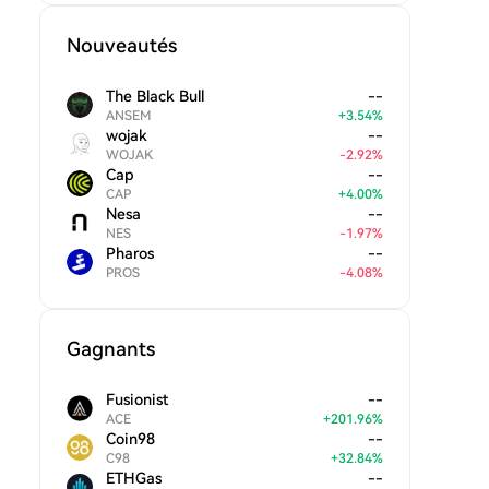
Nouveautés
The Black Bull
--
ANSEM
+
3.54
%
wojak
--
WOJAK
-
2.92
%
Cap
--
CAP
+
4.00
%
Nesa
--
NES
-
1.97
%
Pharos
--
PROS
-
4.08
%
Gagnants
Fusionist
--
ACE
+
201.96
%
Coin98
--
C98
+
32.84
%
ETHGas
--