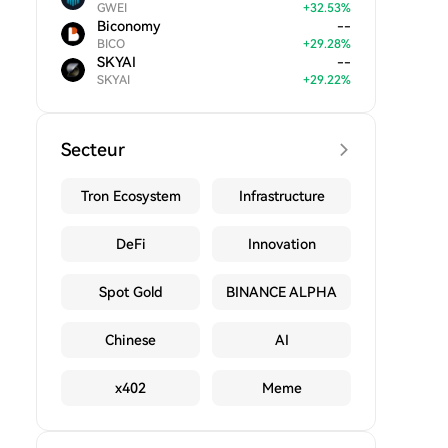
GWEI
+
32.53
%
Biconomy
--
BICO
+
29.28
%
SKYAI
--
SKYAI
+
29.22
%
Secteur
Tron Ecosystem
Infrastructure
DeFi
Innovation
Spot Gold
BINANCE ALPHA
Chinese
AI
x402
Meme