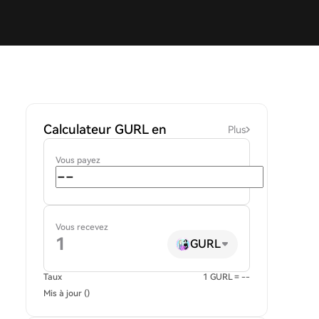
Calculateur GURL en
Plus
Vous payez
Vous recevez
GURL
Taux
1 GURL = --
Mis à jour ()