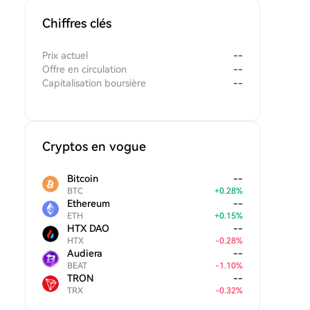
Chiffres clés
Prix actuel
--
Offre en circulation
--
Capitalisation boursière
--
Cryptos en vogue
Bitcoin
--
BTC
+
0.28
%
Ethereum
--
ETH
+
0.15
%
HTX DAO
--
HTX
-
0.28
%
Audiera
--
BEAT
-
1.10
%
TRON
--
TRX
-
0.32
%