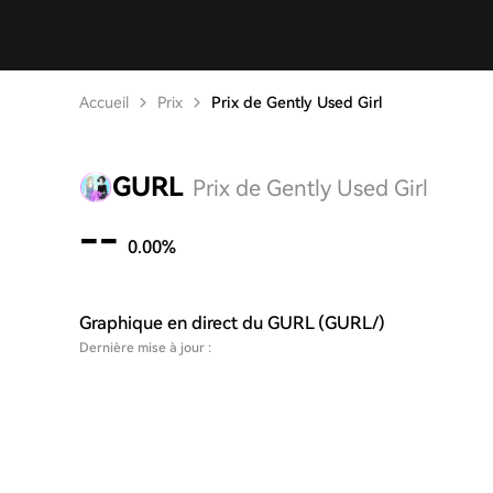
Accueil
Prix
Prix de Gently Used Girl
GURL
Prix de Gently Used Girl
--
0.00%
Graphique en direct du GURL (GURL/)
Dernière mise à jour :