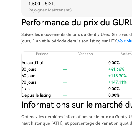
1,500 USDT
.
Rejoignez Maintenant
Performance du prix du GUR
Suivez les mouvements de prix du Gently Used Girl avec de
jours, 1 an et la période depuis son listing sur HTX.
Voir pl
Période
Variation
Variat
Aujourd'hui
--
0.00%
30 jours
--
+41.66%
60 jours
--
+113.30%
90 jours
--
+147.11%
1 an
--
0.00%
Depuis le listing
--
0.00%
Informations sur le marché 
Obtenez les dernières informations sur le prix du Gently Us
haut historique (ATH), et pourcentage de variation quoti