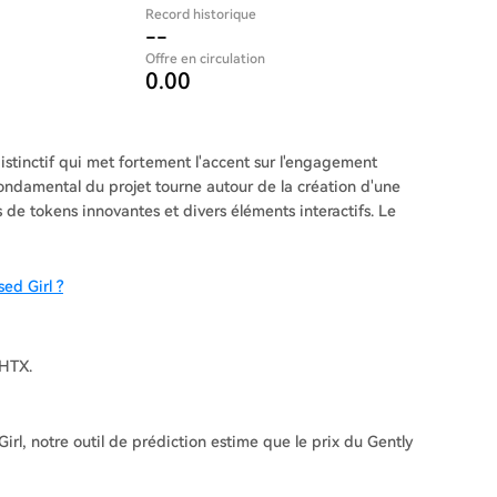
Record historique
--
Offre en circulation
0.00
istinctif qui met fortement l'accent sur l'engagement
fondamental du projet tourne autour de la création d'une
s de tokens innovantes et divers éléments interactifs. Le
ed Girl ?
HTX.
rl, notre outil de prédiction estime que le prix du Gently