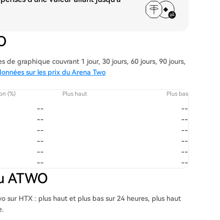
O
de graphique couvrant 1 jour, 30 jours, 60 jours, 90 jours,
données sur les prix du Arena Two
ion (%)
Plus haut
Plus bas
--
--
--
--
--
--
--
--
--
--
--
--
 du ATWO
o sur HTX : plus haut et plus bas sur 24 heures, plus haut
e.