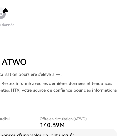
e donnée
du ATWO
lisation boursière s'élève à -- .
 Restez informé avec les dernières données et tendances
entes. HTX, votre source de confiance pour des informations
urd'hui
Offre en circulation (ATWO)
140.89M
enses d'une valeur allant jusqu'à