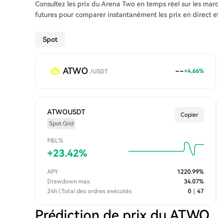
Consultez les prix du Arena Two en temps réel sur les ma
futures pour comparer instantanément les prix en direct et 
Spot
ATWO
--
+
4.66
%
/
USDT
ATWOUSDT
Copier
Spot Grid
P&L%
+
23.42
%
APY
1220.99
%
Drawdown max.
34.07
%
24h | Total des ordres exécutés
0
｜
47
Prédiction de prix du ATWO