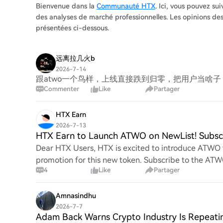
Bienvenue dans la
Communauté HTX
. Ici, vous pouvez su
des analyses de marché professionnelles. Les opinions des
présentées ci-dessous.
远离拉几火b
2026-7-14
跟atwo一个鸟样，上线直接跌到归零，把用户当啥子
Commenter
Like
Partager
HTX Earn
2026-7-13
HTX Earn to Launch ATWO on NewList! Subsc
Dear HTX Users, HTX is excited to introduce ATWO t
promotion for this new token. Subscribe to the ATW
4
Like
Partager
Amnasindhu
2026-7-7
Adam Back Warns Crypto Industry Is Repeati