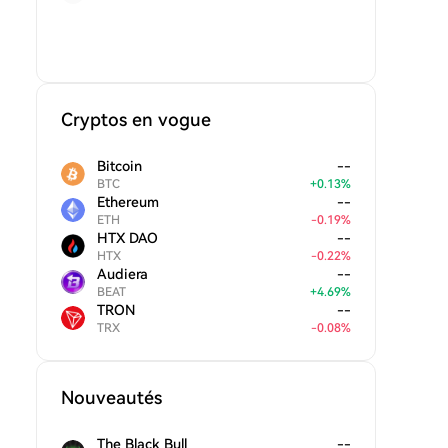
Cryptos en vogue
Bitcoin
--
BTC
+
0.13
%
Ethereum
--
ETH
-
0.19
%
HTX DAO
--
HTX
-
0.22
%
Audiera
--
BEAT
+
4.69
%
TRON
--
TRX
-
0.08
%
Nouveautés
The Black Bull
--