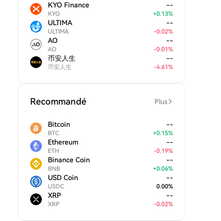
KYO Finance
--
KYO
+
0.13
%
ULTIMA
--
ULTIMA
-
0.02
%
AO
--
AO
-
0.01
%
币安人生
--
币安人生
-
4.61
%
Recommandé
Plus
Bitcoin
--
BTC
+
0.15
%
Ethereum
--
ETH
-
0.19
%
Binance Coin
--
BNB
+
0.06
%
USD Coin
--
USDC
0.00
%
XRP
--
XRP
-
0.02
%