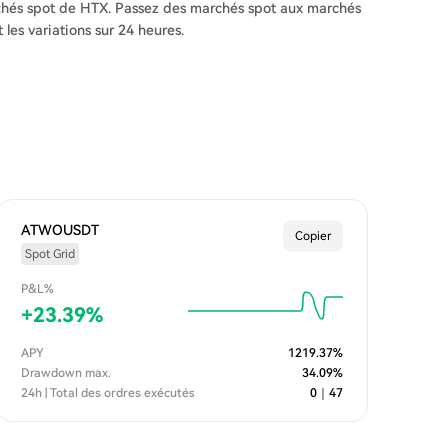
rchés spot de HTX. Passez des marchés spot aux marchés
les variations sur 24 heures.
ATWOUSDT
Copier
Spot Grid
P&L%
+
23.39
%
APY
1219.37
%
Drawdown max.
34.09
%
24h | Total des ordres exécutés
0
｜
47