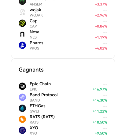
ANSEM
-
3.37
%
wojak
--
WOJAK
-
2.96
%
Cap
--
CAP
-
0.84
%
Nesa
--
NES
-
1.19
%
Pharos
--
PROS
-
4.02
%
Gagnants
Epic Chain
--
EPIC
+
16.97
%
Band Protocol
--
BAND
+
14.30
%
ETHGas
--
GWEI
+
11.22
%
RATS (RATS)
--
RATS
+
10.50
%
XYO
--
XYO
+
9.50
%