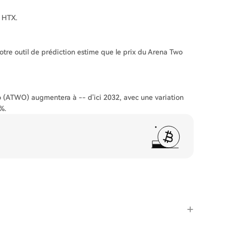
 HTX.
tre outil de prédiction estime que le prix du Arena Two
o (ATWO) augmentera à -- d'ici 2032, avec une variation
%.