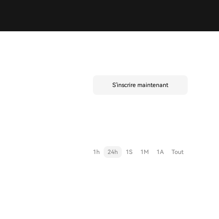
S'inscrire maintenant
1h
24h
1S
1M
1A
Tout