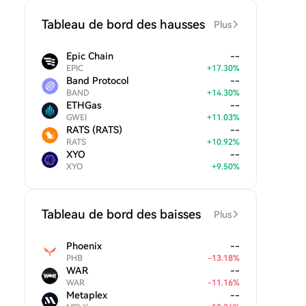
Tableau de bord des hausses
Plus
Epic Chain
--
EPIC
+
17.30
%
Band Protocol
--
BAND
+
14.30
%
ETHGas
--
GWEI
+
11.03
%
RATS (RATS)
--
RATS
+
10.92
%
XYO
--
XYO
+
9.50
%
Tableau de bord des baisses
Plus
Phoenix
--
PHB
-
13.18
%
WAR
--
WAR
-
11.16
%
Metaplex
--