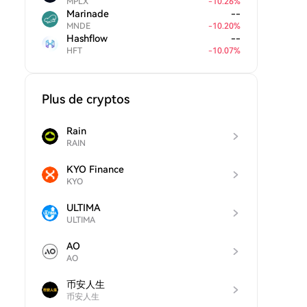
MPLX
-
10.26
%
Marinade
--
MNDE
-
10.20
%
Hashflow
--
HFT
-
10.07
%
Plus de cryptos
Rain
RAIN
KYO Finance
KYO
ULTIMA
ULTIMA
AO
AO
币安人生
币安人生