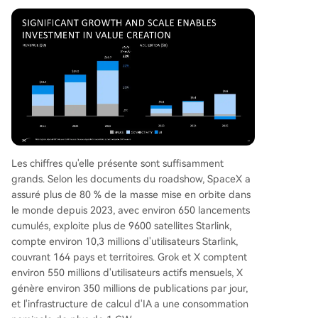
Les chiffres qu'elle présente sont suffisamment
grands. Selon les documents du roadshow, SpaceX a
assuré plus de 80 % de la masse mise en orbite dans
le monde depuis 2023, avec environ 650 lancements
cumulés, exploite plus de 9600 satellites Starlink,
compte environ 10,3 millions d'utilisateurs Starlink,
couvrant 164 pays et territoires. Grok et X comptent
environ 550 millions d'utilisateurs actifs mensuels, X
génère environ 350 millions de publications par jour,
et l'infrastructure de calcul d'IA a une consommation