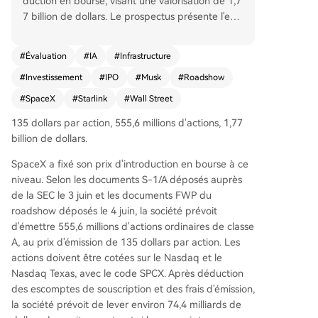
duction en bourse, visant une valorisation de 1,7
7 billion de dollars. Le prospectus présente l'entr
eprise non plus comme un simple fabricant de f
usées, mais comme un conglomérat d'infrastruct
#
Évaluation
#
IA
#
Infrastructure
ures intégrant le transport spatial (Space), la con
#
Investissement
#
IPO
#
Musk
#
Roadshow
nectivité par Starlink et l'intelligence artificielle
(AI). Les données financières révèlent une croiss
#
SpaceX
#
Starlink
#
Wall Street
ance rapide des revenus (187 milliards de dollar
135 dollars par action, 555,6 millions d'actions, 1,77
s en 2025) mais aussi d'importantes pertes nette
billion de dollars.
s et des dépenses d'investissement massives. Le
s réactions de Wall Street sont très partagées su
SpaceX a fixé son prix d'introduction en bourse à ce
r la valorisation. Certains investisseurs, séduits pa
niveau. Selon les documents S-1/A déposés auprès
r la promesse d'un contrôle sur des infrastructur
de la SEC le 3 juin et les documents FWP du
es critiques futures, acceptent la prime élevée.
roadshow déposés le 4 juin, la société prévoit
D'autres analystes, comme ceux de Morningstar
d'émettre 555,6 millions d'actions ordinaires de classe
(valorisation à 780 milliards) ou le professeur As
A, au prix d'émission de 135 dollars par action. Les
wath Damodaran (environ 1,25 billion), estiment
actions doivent être cotées sur le Nasdaq et le
que le prix demandé laisse peu de marge de ha
Nasdaq Texas, avec le code SPCX. Après déduction
usse, pointant du doigt l'incertitude autour de la
des escomptes de souscription et des frais d'émission,
rentabilité de la division AI et de technologies n
la société prévoit de lever environ 74,4 milliards de
on éprouvées comme les data centers orbitaux.