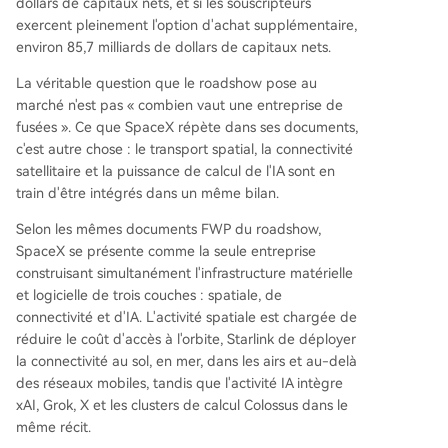
dollars de capitaux nets, et si les souscripteurs
Les principaux points d'attention pour les investi
exercent pleinement l'option d'achat supplémentaire,
sseurs seront : la capacité de Starlink à générer
environ 85,7 milliards de dollars de capitaux nets.
une trésorerie robuste, la matérialisation des am
bitieuses projections du marché de l'IA, et les qu
La véritable question que le roadshow pose au
estions de gouvernance liées au contrôle majorit
marché n'est pas « combien vaut une entreprise de
aire d'Elon Musk. L'IPO de SpaceX marque ainsi
fusées ». Ce que SpaceX répète dans ses documents,
un tournant, forçant le marché à évaluer une ent
c'est autre chose : le transport spatial, la connectivité
reprise à la frontière entre la réalité financière a
satellitaire et la puissance de calcul de l'IA sont en
ctuelle et une vision futuriste à t
...
train d'être intégrés dans un même bilan.
Selon les mêmes documents FWP du roadshow,
SpaceX se présente comme la seule entreprise
construisant simultanément l'infrastructure matérielle
et logicielle de trois couches : spatiale, de
connectivité et d'IA. L'activité spatiale est chargée de
réduire le coût d'accès à l'orbite, Starlink de déployer
la connectivité au sol, en mer, dans les airs et au-delà
des réseaux mobiles, tandis que l'activité IA intègre
xAI, Grok, X et les clusters de calcul Colossus dans le
même récit.