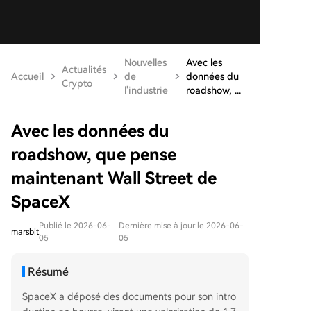
Nouvelles
Avec les
Actualités
Accueil
de
données du
Crypto
l'industrie
roadshow, ...
Avec les données du
roadshow, que pense
maintenant Wall Street de
SpaceX
Publié le 2026-06-
Dernière mise à jour le 2026-06-
marsbit
05
05
Résumé
SpaceX a déposé des documents pour son intro