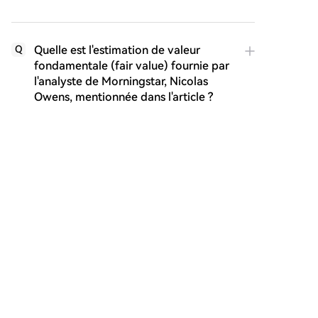
Quelle est l'estimation de valeur
Q
fondamentale (fair value) fournie par
l'analyste de Morningstar, Nicolas
Owens, mentionnée dans l'article ?
Quelle préoccupation majeure
Q
concernant la gouvernance de
SpaceX est soulevée par certains
grands investisseurs institutionnels
dans l'article ?
Lectures associées
a16z Crypto : Marc Andreessen et Chris