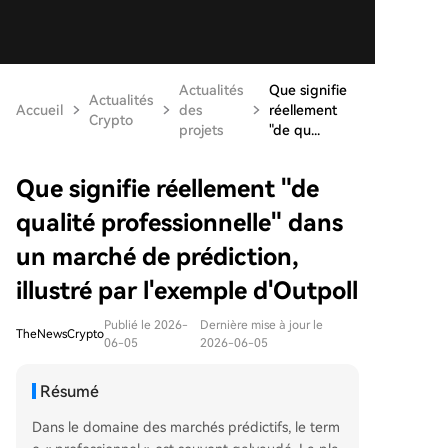
Actualités
Que signifie
Actualités
Accueil
des
réellement
Crypto
projets
"de qu...
Que signifie réellement "de
qualité professionnelle" dans
un marché de prédiction,
illustré par l'exemple d'Outpoll
Publié le 2026-
Dernière mise à jour le
TheNewsCrypto
06-05
2026-06-05
Résumé
Dans le domaine des marchés prédictifs, le term