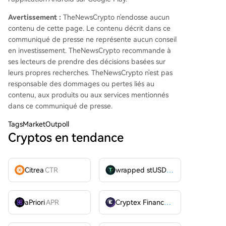
Avertissement :
TheNewsCrypto n'endosse aucun
contenu de cette page. Le contenu décrit dans ce
communiqué de presse ne représente aucun conseil
en investissement. TheNewsCrypto recommande à
ses lecteurs de prendre des décisions basées sur
leurs propres recherches. TheNewsCrypto n'est pas
responsable des dommages ou pertes liés au
contenu, aux produits ou aux services mentionnés
dans ce communiqué de presse.
Tags
MarketOutpoll
Cryptos en tendance
Citrea
CTR
wrapped stUSDT
WSTUSDT
aPriori
APR
Cryptex Finance
CTX