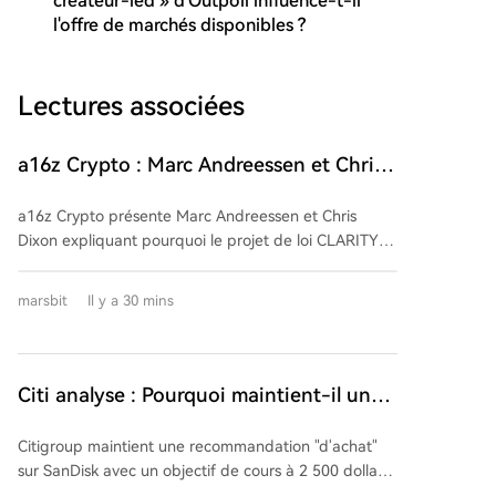
créateur-led » d'Outpoll influence-t-il
l'offre de marchés disponibles ?
Lectures associées
a16z Crypto : Marc Andreessen et Chris
Dixon expliquent pourquoi le projet de
a16z Crypto présente Marc Andreessen et Chris
loi CLARITY est urgent
Dixon expliquant pourquoi le projet de loi CLARITY
est urgent pour l'industrie crypto aux États-Unis. Le
secteur crypto, qui traite désormais des milliers de
marsbit
Il y a 30 mins
milliards de dollars via les stablecoins et attire les
grandes institutions financières, manque cruellement
d'un cadre réglementaire fédéral clair. Le CLARITY
Act vise à combler ce vide en attribuant clairement
Citi analyse : Pourquoi maintient-il une
les rôles entre la SEC et la CFTC, et en imposant aux
cible de 2500 $ sur SanDisk malgré la
plateformes d'échange des règles de surveillance,
Citigroup maintient une recommandation "d'achat"
forte baisse du cours après les résultats ?
d'audit, de protection des actifs clients et de
sur SanDisk avec un objectif de cours à 2 500 dollars,
transparence similaires à celles des marchés
malgré une chute de 13,3% de l'action après la