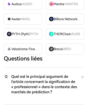
Audius
AUDIO
Mantra
MANTRA
Axelar
WAXL
Billions Network
BILL
PYTH (Pyth)
PYTH
THORChain
RUNE
Velodrome Finance
VELODROME
Brevis
BREV
Questions liées
Quel est le principal argument de
Q
l'article concernant la signification de
« professionnel » dans le contexte des
marchés de prédiction ?