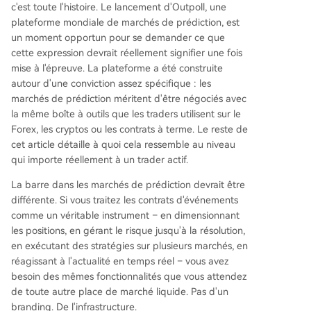
c'est toute l'histoire. Le lancement d'Outpoll, une
e conçue pour répondre aux exigences opératio
plateforme mondiale de marchés de prédiction, est
nnelles réelles des traders.
un moment opportun pour se demander ce que
cette expression devrait réellement signifier une fois
mise à l'épreuve. La plateforme a été construite
autour d'une conviction assez spécifique : les
marchés de prédiction méritent d'être négociés avec
la même boîte à outils que les traders utilisent sur le
Forex, les cryptos ou les contrats à terme. Le reste de
cet article détaille à quoi cela ressemble au niveau
qui importe réellement à un trader actif.
La barre dans les marchés de prédiction devrait être
différente. Si vous traitez les contrats d'événements
comme un véritable instrument – en dimensionnant
les positions, en gérant le risque jusqu'à la résolution,
en exécutant des stratégies sur plusieurs marchés, en
réagissant à l'actualité en temps réel – vous avez
besoin des mêmes fonctionnalités que vous attendez
de toute autre place de marché liquide. Pas d'un
branding. De l'infrastructure.