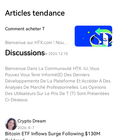
Articles tendance
Comment acheter T
Bienvenue sur HTX.com ! Nous
vous permettons d'acheter
Discussions
737 vues totales
Publié le 2024.12.10
Threshold Network Token (T)
de manière simple et pratique.
Suivez notre guide étape par
Bienvenue Dans La Communauté HTX. Ici, Vous
étape pour commencer votre
Pouvez Vous Tenir Informé(e) Des Derniers
parcours crypto.Étape 1 :
Développements De La Plateforme Et Accéder À Des
Création de votre compte
Analyses De Marché Professionnelles. Les Opinions
HTXUtilisez votre adresse e-
Des Utilisateurs Sur Le Prix De T (T) Sont Présentées
mail ou votre numéro de
Ci-Dessous.
téléphone pour ouvrir un
compte sur HTX gratuitement.
L'inscription se fait en toute
Crypto Dream
simplicité et débloque toutes
2026-8-7
les fonctionnalités.Créer mon
Bitcoin ETF Inflows Surge Following $130M
compteÉtape 2 : Choix du