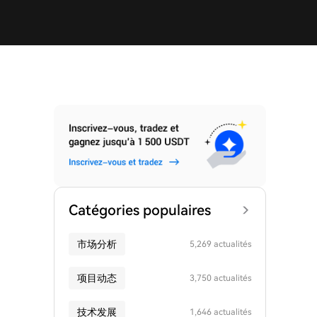
Catégories populaires
市场分析
5,269 actualités
项目动态
3,750 actualités
技术发展
1,646 actualités