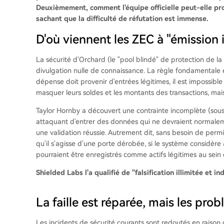
Deuxièmement, comment l'équipe officielle peut-elle prou
sachant que la difficulté de réfutation est immense.
D'où viennent les ZEC à "émission i
La sécurité d'Orchard (le "pool blindé" de protection de la
divulgation nulle de connaissance. La règle fondamentale e
dépense doit provenir d'entrées légitimes, il est impossible
masquer leurs soldes et les montants des transactions, mais 
Taylor Hornby a découvert une contrainte incomplète (sous-
attaquant d'entrer des données qui ne devraient normalem
une validation réussie. Autrement dit, sans besoin de perm
qu'il s'agisse d'une porte dérobée, si le système considère
pourraient être enregistrés comme actifs légitimes au sein
Shielded Labs l'a qualifié de "falsification illimitée et i
La faille est réparée, mais les pr
Les incidents de sécurité courants sont redoutés en raison 