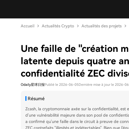
Accueil
Actualités Crypto
Actualités des projets
Une faille de "création m
latente depuis quatre a
confidentialité ZEC divi
Odaily星球日报
Publié le 2026-06-05
Dernière mise à jour le 2026-0
Résumé
Zcash, la cryptomonnaie axée sur la confidentialité, est 
d'une vulnérabilité majeure dans son pool de confidenti
a confirmé qu'une faille dans le circuit à preuve de co
ZEC contrefaits "illimités et indétectables". Bien que l'