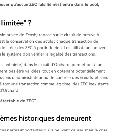
ver qu'aucun ZEC falsifié n'est entré dans le pool,
llimitée" ?
 vie privée de Zcash) repose sur le circuit de preuve à
st la conservation des actifs : chaque transaction de
 de créer des ZEC à partir de rien. Les utilisateurs peuvent
le système doit vérifier la légalité des transactions.
contrainte) dans le circuit d'Orchard, permettant à un
ent pas être validées, tout en obtenant potentiellement
issions d'administrateur ou de contrôle des nœuds, et sans
 à tort une transaction comme légitime, des ZEC inexistants
 d'Orchard.
ndétectable de ZEC".
oblèmes historiques demeurent
des pertes importantes qu'ils peuvent causer, mais la crise