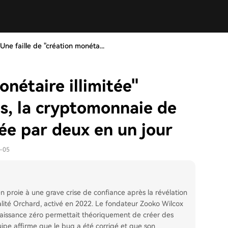
Une faille de "création monéta...
onétaire illimitée"
ns, la cryptomonnaie de
sée par deux en un jour
6-05
en proie à une grave crise de confiance après la révélation
alité Orchard, activé en 2022. Le fondateur Zooko Wilcox
nnaissance zéro permettait théoriquement de créer des
équipe affirme que le bug a été corrigé et que son