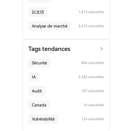
以太坊
1,013 actualités
Analyse de marché
3,413 actualités
Tags tendances
Sécurité
804 actualités
IA
2,432 actualités
Audit
107 actualités
Canada
16 actualités
Vulnérabilité
124 actualités