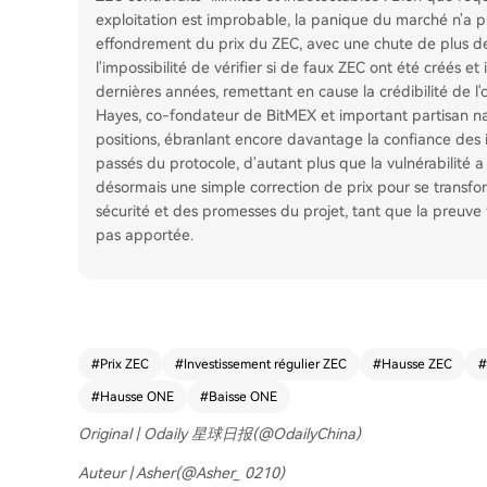
exploitation est improbable, la panique du marché n'a 
effondrement du prix du ZEC, avec une chute de plus de
l'impossibilité de vérifier si de faux ZEC ont été créés e
dernières années, remettant en cause la crédibilité de l'o
Hayes, co-fondateur de BitMEX et important partisan narr
positions, ébranlant encore davantage la confiance des i
passés du protocole, d'autant plus que la vulnérabilité a 
désormais une simple correction de prix pour se transf
sécurité et des promesses du projet, tant que la preuve 
pas apportée.
#
Prix ZEC
#
Investissement régulier ZEC
#
Hausse ZEC
#
#
Hausse ONE
#
Baisse ONE
Original | Odaily 星球日报(@OdailyChina)
Auteur | Asher(@Asher_ 0210)