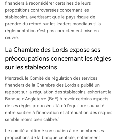
financiers à reconsidérer certaines de leurs
moyens de paiement. Cette pression parlement
propositions controversées concernant les
aire suit des critiques de l'industrie et intervient
stablecoins, avertissant que le pays risque de
alors que la BoE a déjà indiqué son ouverture à
prendre du retard sur les leaders mondiaux si la
assouplir ses plans, jugés initialement "trop prud
réglementation n'est pas correctement mise en
ents". La banque centrale doit publier ses règles
œuvre.
finales d'ici fin juin.
La Chambre des Lords expose ses
préoccupations concernant les règles
sur les stablecoins
Mercredi, le Comité de régulation des services
financiers de la Chambre des Lords a publié un
rapport sur la régulation des stablecoins, exhortant la
Banque d'Angleterre (BoE) à revoir certains aspects
de ses règles proposées "là où l'équilibre souhaité
entre soutien à l'innovation et atténuation des risques
semble moins bien calibré."
Le comité a affirmé son soutien à de nombreuses
propositions de la banque centrale, notamment