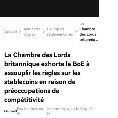
La
Actualités
Politiques
Chambre
Accueil
Crypto
réglementaires
des Lords
britanniq...
La Chambre des Lords
britannique exhorte la BoE à
assouplir les règles sur les
stablecoins en raison de
préoccupations de
compétitivité
Publié le 2026-06-
Dernière mise à jour le 2026-06-
bitcoinist
04
04