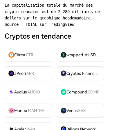
La capitalisation totale du marché des 
crypto-monnaies est de 2 280 milliards de 
dollars sur le graphique hebdomadaire. 
Source : TOTAL sur Tradingview
Cryptos en tendance
Citrea
CTR
wrapped stUSDT
WSTUSDT
aPriori
APR
Cryptex Finance
CTX
Audius
AUDIO
Compound
COMP
Mantra
MANTRA
Venus
XVS
Axelar
WAXL
Billions Network
BILL