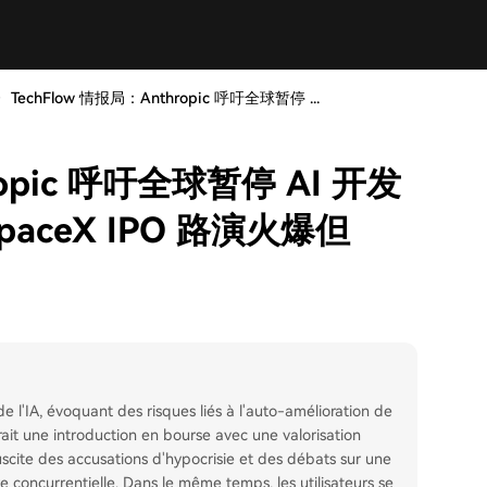
TechFlow 情报局：Anthropic 呼吁全球暂停 ...
ropic 呼吁全球暂停 AI 开发
aceX IPO 路演火爆但
l'IA, évoquant des risques liés à l'auto-amélioration de
it une introduction en bourse avec une valorisation
suscite des accusations d'hypocrisie et des débats sur une
 concurrentielle. Dans le même temps, les utilisateurs se