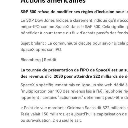
Actions américaines
S&P 500 refuse de modifier ses règles d'inclusion pou
Le S&P Dow Jones Indices a clairement indiqué qu'il n'acc
méga-IPO comme SpaceX dans le S&P 500. Cela signifie qu
bénéficier à court terme du flux d'achats passifs des fonds 
Sujet brûlant : La communauté discute pour savoir si cela p
SpaceX après son IPO.
Bloomberg | Reddit
La tournée de présentation de l'IPO de SpaceX est un s
des revenus d'ici 2030 pour atteindre 322 milliards de d
SpaceX a spécifiquement mis en ligne un site web dédié à
"multiplication par 100 des revenus liés à l'IA", l'euphorie
rappellent : certains "actionnaires" détiennent peut-être de
> Point de vue mordant : Goldman Sachs dit 322 milliards d
Tesla valait 150 milliards, et aujourd'hui la capitalisation 
ou surévaluation, Dieu seul le sait.