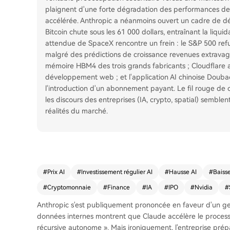
plaignent d'une forte dégradation des performances de C
accélérée. Anthropic a néanmoins ouvert un cadre de détec
Bitcoin chute sous les 61 000 dollars, entraînant la liquid
attendue de SpaceX rencontre un frein : le S&P 500 refu
malgré des prédictions de croissance revenues extravagan
mémoire HBM4 des trois grands fabricants ; Cloudflare a
développement web ; et l'application AI chinoise Doubao
l'introduction d'un abonnement payant. Le fil rouge de c
les discours des entreprises (IA, crypto, spatial) semble
réalités du marché.
#
Prix AI
#
Investissement régulier AI
#
Hausse AI
#
Baisse
#
Cryptomonnaie
#
Finance
#
IA
#
IPO
#
Nvidia
#
Anthropic s'est publiquement prononcée en faveur d'un ge
données internes montrent que Claude accélère le processus
récursive autonome ». Mais ironiquement, l'entreprise pré