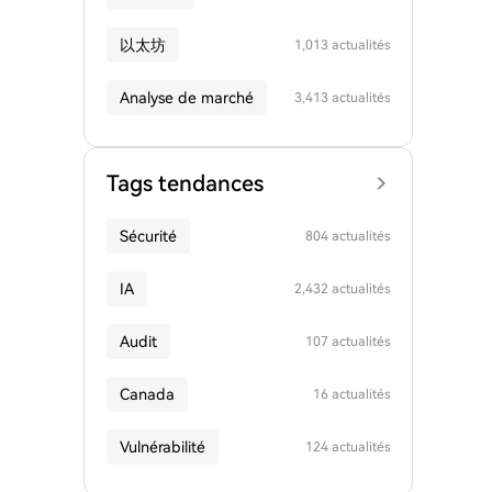
以太坊
1,013 actualités
Analyse de marché
3,413 actualités
Tags tendances
Sécurité
804 actualités
IA
2,432 actualités
Audit
107 actualités
Canada
16 actualités
Vulnérabilité
124 actualités