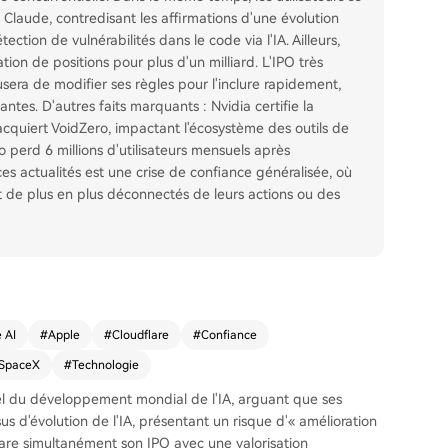
laude, contredisant les affirmations d'une évolution
tion de vulnérabilités dans le code via l'IA. Ailleurs,
ation de positions pour plus d'un milliard. L'IPO très
sera de modifier ses règles pour l'inclure rapidement,
tes. D'autres faits marquants : Nvidia certifie la
cquiert VoidZero, impactant l'écosystème des outils de
 perd 6 millions d'utilisateurs mensuels après
es actualités est une crise de confiance généralisée, où
nt de plus en plus déconnectés de leurs actions ou des
 AI
#
Apple
#
Cloudflare
#
Confiance
SpaceX
#
Technologie
l du développement mondial de l'IA, arguant que ses
 d'évolution de l'IA, présentant un risque d'« amélioration
pare simultanément son IPO avec une valorisation