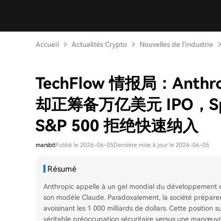
Accueil
Actualités Crypto
Nouvelles de l'industrie
TechFlow 情报局：Anth
却正筹备万亿美元 IPO，Sp
S&P 500 拒绝快速纳入
marsbit
Publié le 2026-06-05
Dernière mise à jour le 2026-06-05
Résumé
Anthropic appelle à un gel mondial du développement de 
son modèle Claude. Paradoxalement, la société préparera
avoisinant les 1 000 milliards de dollars. Cette position 
véritable préoccupation sécuritaire versus une manœuvre