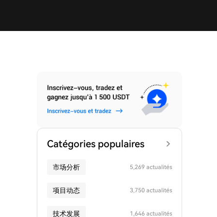
Catégories populaires
市场分析
5,269 actualités
项目动态
3,750 actualités
技术发展
1,646 actualités