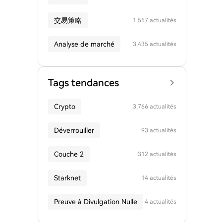
交易策略
1,557 actualités
Analyse de marché
3,435 actualités
Tags tendances
Crypto
3,766 actualités
Déverrouiller
93 actualités
Couche 2
312 actualités
Starknet
14 actualités
Preuve à Divulgation Nulle
4 actualités