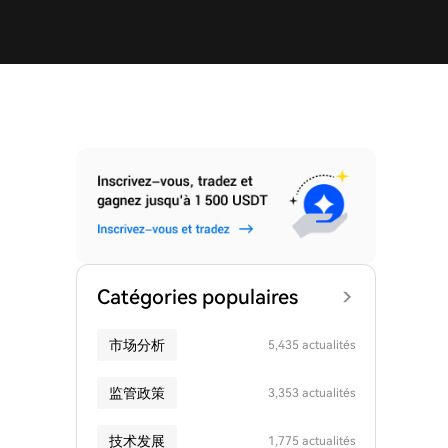
Catégories populaires
市场分析
5,435 actualités
监管政策
3,353 actualités
技术发展
1,775 actualités