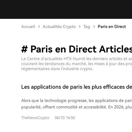
Accueil
Actualités Crypto
Tag
Paris en Direct
# Paris en Direct Article
Le Centre d'actualités HTX fournit les derniers articles et
couvrant les tendances du marché, les mises à jour des pro
réglementaires dans l'industrie crypto.
Les applications de paris les plus efficaces d
Alors que la technologie progresse, les applications de par
popularité, offrant commodité et accessibilité. En 2026, plu
distinguent par leur interface conviviale, leur large éventai
TheNewsCrypto
06/10 16:50
et leurs fonctionnalités innovantes. Les meilleures applications pour 2026
incluent Bet365, connue pour son interface élégante, ses o