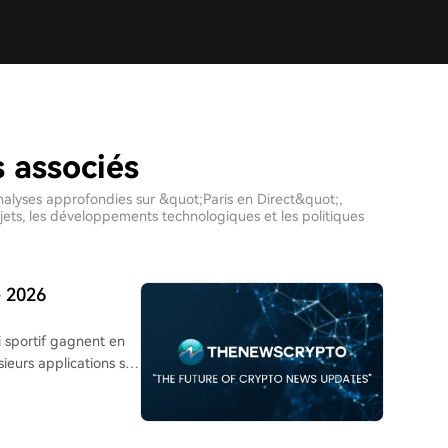
s associés
 analyses approfondies sur &quot;Paris en Direct&quot;,
jets, les développements technologiques et les politiques
e 2026
i sportif gagnent en
sieurs applications se
l de marchés sportifs
ptions de pari