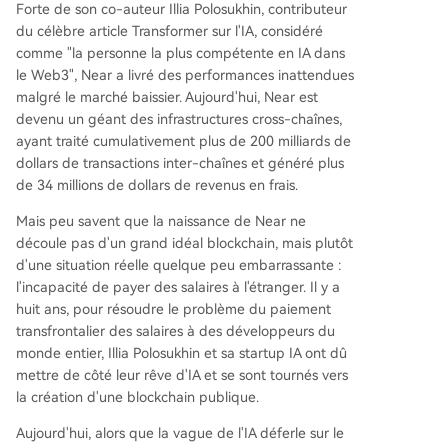
dollars de volume transfrontalier et plus de 33 m
Forte de son co-auteur Illia Polosukhin, contributeur
illions de dollars de frais. Parallèlement, Near a in
du célèbre article Transformer sur l'IA, considéré
troduit des "Intentions Confidentielles" pour les
comme "la personne la plus compétente en IA dans
échanges privés, répondant à la demande croiss
le Web3", Near a livré des performances inattendues
ante de confidentialité en DeFi. Ces transactions,
malgré le marché baissier. Aujourd'hui, Near est
qui masquent les montants et les directions ava
devenu un géant des infrastructures cross-chaînes,
nt règlement, représentent déjà plus de 40% du
ayant traité cumulativement plus de 200 milliards de
volume récent sur le réseau, attirant les gros inv
dollars de transactions inter-chaînes et généré plus
estisseurs mais soulevant aussi des questions po
de 34 millions de dollars de revenus en frais.
tentielles de régulation. Ainsi, Near revient à ses
Mais peu savent que la naissance de Near ne
racines liées à l'IA, en combinant abstraction des
découle pas d'un grand idéal blockchain, mais plutôt
chaînes, intents et confidentialité pour se positio
d'une situation réelle quelque peu embarrassante :
nner dans l'économie des agents intelligents et c
l'incapacité de payer des salaires à l'étranger. Il y a
onstruire un nouvel écosystème
...
huit ans, pour résoudre le problème du paiement
transfrontalier des salaires à des développeurs du
monde entier, Illia Polosukhin et sa startup IA ont dû
mettre de côté leur rêve d'IA et se sont tournés vers
la création d'une blockchain publique.
Aujourd'hui, alors que la vague de l'IA déferle sur le