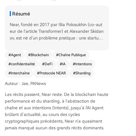
Résumé
Near, fondé en 2017 par Illia Polosukhin (co-aut
eur de l'article Transformer) et Alexander Skidan
ov, est né d'un problème pratique : une startup I
A ne pouvait pas payer ses développeurs intern
ationaux en raison des limites des systèmes de p
#
Agent
#
Blockchain
#
Chaîne Publique
aiement transfrontalier. Cette contrainte a condu
#
confidentialité
#
DeFi
#
IA
#
Intentions
it à la création d'une blockchain performante. A
près des débuts difficiles dans un paysage conc
#
Interchaîne
#
Protocole NEAR
#
Sharding
urrentiel, Near a trouvé un nouvel élan en 2024,
Auteur : Jae, PANews
recentrant sa stratégie sur l'IA et l'abstraction int
er-chaînes via son système "Near Intents". Ce m
Les récits passent, Near reste. De la blockchain haute
écanisme permet aux utilisateurs (ou aux agents
performance et du sharding, à l'abstraction de
IA) d'exprimer simplement leur intention de tran
chaîne et aux intentions (Intents), jusqu'à l'AI Agent
saction (ex: échanger du BTC contre de l'ETH su
brûlant d'actualité, au cours des cycles
r une autre chaîne), tandis qu'un réseau de "solv
cryptographiques précédents, Near n'a quasiment
eurs" calcule et exécute le meilleur parcours. Cet
jamais manqué aucun des grands récits dominants.
te innovation a généré plus de 200 milliards de