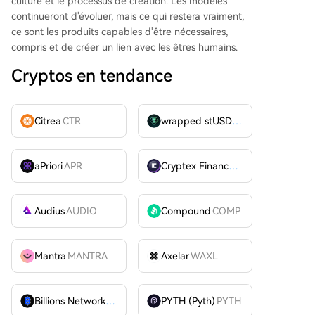
culture et le processus de création. Les modèles
continueront d'évoluer, mais ce qui restera vraiment,
ce sont les produits capables d'être nécessaires,
compris et de créer un lien avec les êtres humains.
Cryptos en tendance
Citrea
CTR
wrapped stUSDT
WSTUSDT
aPriori
APR
Cryptex Finance
CTX
Audius
AUDIO
Compound
COMP
Mantra
MANTRA
Axelar
WAXL
Billions Network
BILL
PYTH (Pyth)
PYTH