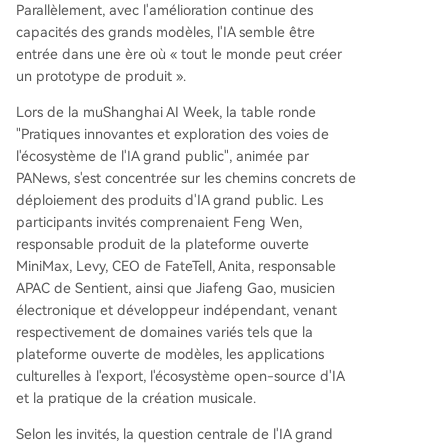
Parallèlement, avec l'amélioration continue des
lle. Des applications comme FateTell (divination c
capacités des grands modèles, l'IA semble être
hinoise à l'étranger) ou des projets comme le Mu
entrée dans une ère où « tout le monde peut créer
sicAIGameBoy de Gao Jiafeng illustrent ce virag
un prototype de produit ».
e : le succès dépend de la traduction culturelle,
de l'engagement dans le processus de création
Lors de la muShanghai AI Week, la table ronde
et de la fourniture d'accompagnement psycholo
"Pratiques innovantes et exploration des voies de
gique, au-delà de la simple fonctionnalité. L'édu
l'écosystème de l'IA grand public", animée par
cation des utilisateurs évolue avec l'avènement
PANews, s'est concentrée sur les chemins concrets de
des Agents IA, qui peuvent automatiser des tâc
déploiement des produits d'IA grand public. Les
hes techniques. La croissance future passera par
participants invités comprenaient Feng Wen,
une personnalisation accrue, des produits matéri
responsable produit de la plateforme ouverte
els interactifs (robots, compagnons IA)
...
MiniMax, Levy, CEO de FateTell, Anita, responsable
APAC de Sentient, ainsi que Jiafeng Gao, musicien
électronique et développeur indépendant, venant
respectivement de domaines variés tels que la
plateforme ouverte de modèles, les applications
culturelles à l'export, l'écosystème open-source d'IA
et la pratique de la création musicale.
Selon les invités, la question centrale de l'IA grand