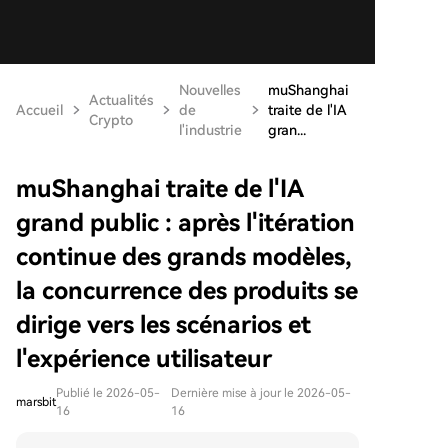
Nouvelles
muShanghai
Actualités
Accueil
de
traite de l'IA
Crypto
l'industrie
gran...
muShanghai traite de l'IA
grand public : après l'itération
continue des grands modèles,
la concurrence des produits se
dirige vers les scénarios et
l'expérience utilisateur
Publié le 2026-05-
Dernière mise à jour le 2026-05-
marsbit
16
16