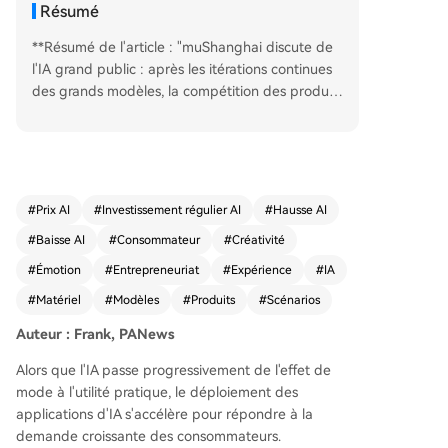
Résumé
**Résumé de l'article : "muShanghai discute de
l'IA grand public : après les itérations continues
des grands modèles, la compétition des produits
se dirige vers les scénarios et l'expérience"** Lor
s d'une table ronde lors de la muShanghai AI W
eek, des experts de divers domaines (plateform
e de modèles, application culturelle, écosystème
open source, création musicale) ont discuté des
#
Prix AI
#
Investissement régulier AI
#
Hausse AI
voies de déploiement concret de l'IA pour les co
#
Baisse AI
#
Consommateur
#
Créativité
nsommateurs. Ils s'accordent sur le fait que si les
modèles fondateurs deviennent de plus en plus
#
Émotion
#
Entrepreneuriat
#
Expérience
#
IA
puissants et accessibles, les véritables défis pour
#
Matériel
#
Modèles
#
Produits
#
Scénarios
les produits d'IA grand public restent intacts, voi
re s'accentuent. Le consensus est que la technol
Auteur : Frank, PANews
ogie seule ne suffit plus. La difficulté ne réside p
Alors que l'IA passe progressivement de l'effet de
lus dans la création d'un prototype, mais dans l'i
mode à l'utilité pratique, le déploiement des
dentification de scénarios d'utilisation solides et
applications d'IA s'accélère pour répondre à la
durables, la compréhension profonde des besoi
demande croissante des consommateurs.
ns utilisateurs et la création de valeur émotionne