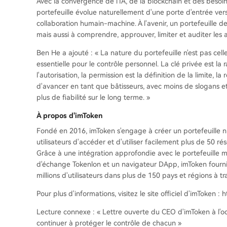
Avec la convergence de l'IA, de la blockchain et des besoin
portefeuille évolue naturellement d'une porte d'entrée vers 
collaboration humain-machine. À l'avenir, un portefeuille dev
mais aussi à comprendre, approuver, limiter et auditer les 
Ben He a ajouté : « La nature du portefeuille n'est pas cell
essentielle pour le contrôle personnel. La clé privée est la 
l'autorisation, la permission est la définition de la limite, l
d'avancer en tant que bâtisseurs, avec moins de slogans e
plus de fiabilité sur le long terme. »
À propos d'imToken
Fondé en 2016, imToken s'engage à créer un portefeuille num
utilisateurs d'accéder et d'utiliser facilement plus de 50 r
Grâce à une intégration approfondie avec le portefeuille m
d'échange Tokenlon et un navigateur DApp, imToken fournit
millions d'utilisateurs dans plus de 150 pays et régions à t
Pour plus d'informations, visitez le site officiel d'imToken : 
Lecture connexe : « Lettre ouverte du CEO d'imToken à l'occa
continuer à protéger le contrôle de chacun »