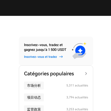
Catégories populaires
市场分析
5,311 actualités
项目动态
3,794 actualités
监管政策
3,253 actualités