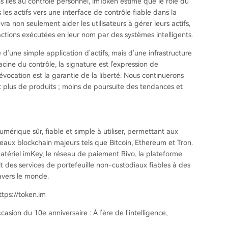
s liés au contrôle personnel, imToken estime que le rôle du
les actifs vers une interface de contrôle fiable dans la
ra non seulement aider les utilisateurs à gérer leurs actifs,
actions exécutées en leur nom par des systèmes intelligents.
e d'une simple application d'actifs, mais d'une infrastructure
racine du contrôle, la signature est l'expression de
a révocation est la garantie de la liberté. Nous continuerons
t plus de produits ; moins de poursuite des tendances et
érique sûr, fiable et simple à utiliser, permettant aux
éseaux blockchain majeurs tels que Bitcoin, Ethereum et Tron.
atériel imKey, le réseau de paiement Rivo, la plateforme
 des services de portefeuille non-custodiaux fiables à des
ravers le monde.
https://token.im
sion du 10e anniversaire : À l'ère de l'intelligence,