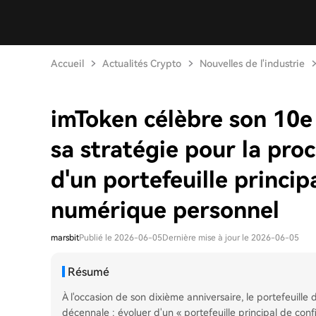
Accueil
Actualités Crypto
Nouvelles de l'industrie
imToken célèbre son 10e 
sa stratégie pour la pro
d'un portefeuille princip
numérique personnel
marsbit
Publié le 2026-06-05
Dernière mise à jour le 2026-06-05
Résumé
À l'occasion de son dixième anniversaire, le portefeuille 
décennale : évoluer d'un « portefeuille principal de co