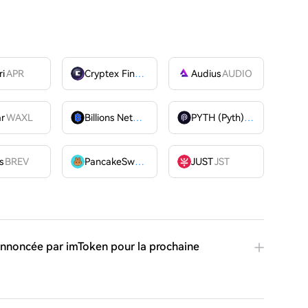
ri
APR
Cryptex Finance
CTX
Audius
AUDIO
ar
WAXL
Billions Network
BILL
PYTH (Pyth)
PYTH
OME
s
BREV
PancakeSwap
CAKE
JUST
JST
 annoncée par imToken pour la prochaine