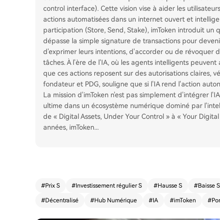
control interface). Cette vision vise à aider les utilisateur
actions automatisées dans un internet ouvert et intelligen
participation (Store, Send, Stake), imToken introduit un 
dépasse la simple signature de transactions pour devenir 
d'exprimer leurs intentions, d'accorder ou de révoquer d
tâches. À l'ère de l'IA, où les agents intelligents peuven
que ces actions reposent sur des autorisations claires, vér
fondateur et PDG, souligne que si l'IA rend l'action auton
La mission d'imToken n'est pas simplement d'intégrer l'IA
ultime dans un écosystème numérique dominé par l'intelli
de « Digital Assets, Under Your Control » à « Your Digita
années, imToken
...
#
Prix S
#
Investissement régulier S
#
Hausse S
#
Baisse S
#
Décentralisé
#
Hub Numérique
#
IA
#
imToken
#
Por