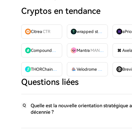
Cryptos en tendance
Citrea
CTR
wrapped stUSDT
WSTUSDT
aPrio
Compound
COMP
Mantra
MANTRA
Axel
THORChain
RUNE
Velodrome Finance
VELODR
Brevi
Questions liées
Quelle est la nouvelle orientation stratégique
Q
décennie ?