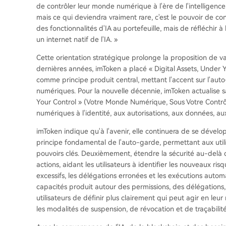
de contrôler leur monde numérique à l'ère de l'intelligenc
mais ce qui deviendra vraiment rare, c'est le pouvoir de co
des fonctionnalités d'IA au portefeuille, mais de réfléchir 
un internet natif de l'IA. »
Cette orientation stratégique prolonge la proposition de v
dernières années, imToken a placé « Digital Assets, Under 
comme principe produit central, mettant l'accent sur l'auto-g
numériques. Pour la nouvelle décennie, imToken actualise 
Your Control » (Votre Monde Numérique, Sous Votre Contrôl
numériques à l'identité, aux autorisations, aux données, aux
imToken indique qu'à l'avenir, elle continuera de se dévelo
principe fondamental de l'auto-garde, permettant aux utilis
pouvoirs clés. Deuxièmement, étendre la sécurité au-delà de
actions, aidant les utilisateurs à identifier les nouveaux ri
excessifs, les délégations erronées et les exécutions auto
capacités produit autour des permissions, des délégations,
utilisateurs de définir plus clairement qui peut agir en leur
les modalités de suspension, de révocation et de traçabilité