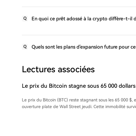
En quoi ce prêt adossé à la crypto diffère-t-il 
Q
Quels sont les plans d'expansion future pour ce
Q
Lectures associées
Le prix du Bitcoin stagne sous 65 000 dollars
données du PMI américain apportent un nou
Le prix du Bitcoin (BTC) reste stagnant sous les 65 000 $,
avertissement de « stagflation »
ouverture plate de Wall Street jeudi. Cette immobilité surv
analyses des derniers indicateurs économiques américains
l'avertissement d'un risque de "stagflation". Le PMI des ser
pour juillet montre une hausse des prix payés à un niveau
élevés depuis octobre 2022, tandis que le sous-indice de l