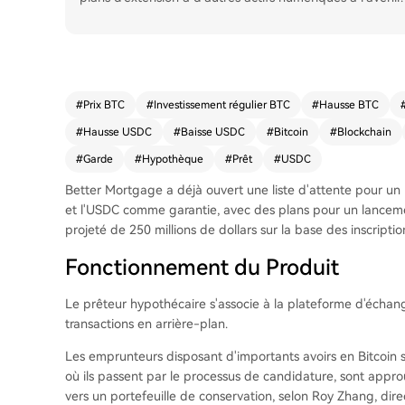
#
Prix BTC
#
Investissement régulier BTC
#
Hausse BTC
#
Hausse USDC
#
Baisse USDC
#
Bitcoin
#
Blockchain
#
Garde
#
Hypothèque
#
Prêt
#
USDC
Better Mortgage a déjà ouvert une liste d'attente pour un 
et l'USDC comme garantie, avec des plans pour un lancemen
projeté de 250 millions de dollars sur la base des inscriptio
Fonctionnement du Produit
Le prêteur hypothécaire s'associe à la plateforme d'écha
transactions en arrière-plan.
Les emprunteurs disposant d'importants avoirs en Bitcoin s
où ils passent par le processus de candidature, sont approuv
vers un portefeuille de conservation, selon Roy Zhang, dir