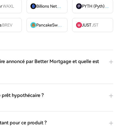
ar
WAXL
Billions Network
BILL
PYTH (Pyth)
PYTH
OME
s
BREV
PancakeSwap
CAKE
JUST
JST
ire annoncé par Better Mortgage et quelle est
e prêt hypothécaire ?
tant pour ce produit ?