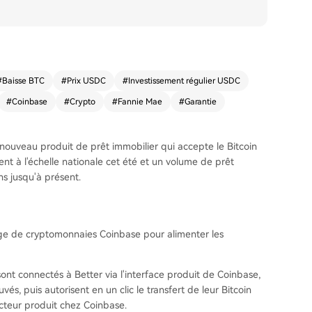
#
Baisse BTC
#
Prix USDC
#
Investissement régulier USDC
#
Coinbase
#
Crypto
#
Fannie Mae
#
Garantie
nouveau produit de prêt immobilier qui accepte le Bitcoin
t à l'échelle nationale cet été et un volume de prêt
ns jusqu'à présent.
nge de cryptomonnaies Coinbase pour alimenter les
ont connectés à Better via l'interface produit de Coinbase,
és, puis autorisent en un clic le transfert de leur Bitcoin
ecteur produit chez Coinbase.