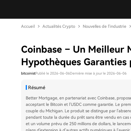
Accueil
Actualités Crypto
Nouvelles de l'industrie
Coinbase – Un Meilleur
Hypothèques Garanties p
bitcoinist
Publié le 2026-06-06
Dernière mise à jour le 2026-06-06
Résumé
Better Mortgage, en partenariat avec Coinbase, propos
acceptant le Bitcoin et l'USDC comme garantie. Le premi
couple du Michigan. Le produit se distingue par l'absenc
pendant toute la durée du prêt sans être vendu en cas d
et un volume prévu de 250 millions de dollars, le lanceme
plans d'extension à d'autres actifs numériques à l'avenir.