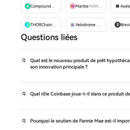
Compound
COMP
Mantra
MANTRA
Axel
THORChain
RUNE
Velodrome Finance
VELODR
Brevi
Questions liées
Quel est le nouveau produit de prêt hypothéca
Q
son innovation principale ?
Quel rôle Coinbase joue-t-il dans ce produit d
Q
Pourquoi le soutien de Fannie Mae est-il impor
Q