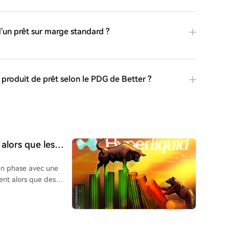
d'un prêt sur marge standard ?
 produit de prêt selon le PDG de Better ?
 alors que les
vel
 en phase avec une
ient alors que des
 relancent
vices des États-Unis
 proche des plus
'emploi chute à son