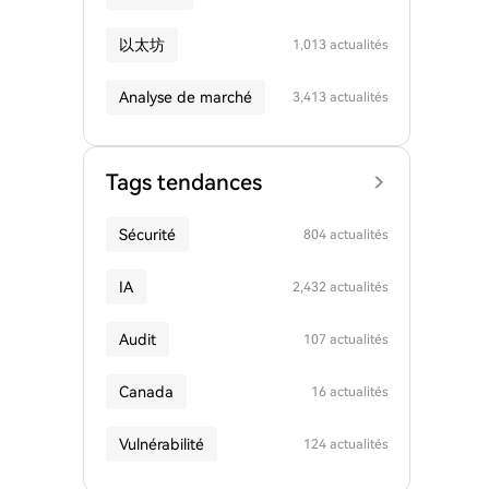
以太坊
1,013 actualités
Analyse de marché
3,413 actualités
Tags tendances
Sécurité
804 actualités
IA
2,432 actualités
Audit
107 actualités
Canada
16 actualités
Vulnérabilité
124 actualités