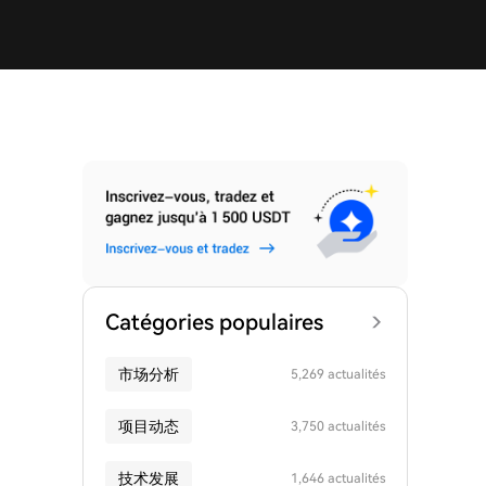
Catégories populaires
市场分析
5,269 actualités
项目动态
3,750 actualités
技术发展
1,646 actualités