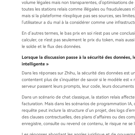
volume légales mais non transparentes, d'optimisations de 
toutes les stations relais comme illégales ou frauduleuses
mais si la plateforme n'explique pas ses sources, ses limit
l'utilisateur a du mal à la considérer comme une infrastructu
En d'autres termes, le bas prix en soi n'est pas une conclusi
calculer, ce n'est pas seulement le prix du token, mais aussi 
le solde et le flux des données.
Lorsque la discussion passe à la sécurité des données, 
intelligente »
Dans les réponses sur Zhihu, la sécurité des données est u
contentent plus de s'inquiéter de savoir si le modèle est « m
serveur passent leurs prompts, leur code, leurs documents p
Dans un scénario de chat classique, la station relais affec
facturation. Mais dans les scénarios de programmation IA, d'
requête peut inclure la structure d'un projet, des logs d'e
des clauses contractuelles, des plans d'affaires ou des comp
enregistre, consulte ou revend ce contenu, le risque ne se l
Les réponses abordant les angles juridique et de gouvern