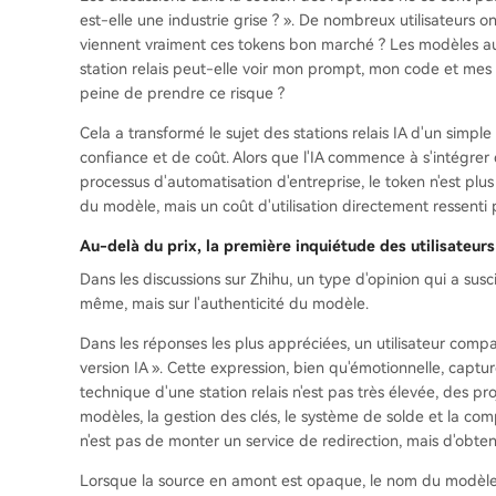
est-elle une industrie grise ? ». De nombreux utilisateurs 
viennent vraiment ces tokens bon marché ? Les modèles aux
station relais peut-elle voir mon prompt, mon code et mes clé
peine de prendre ce risque ?
Cela a transformé le sujet des stations relais IA d'un simpl
confiance et de coût. Alors que l'IA commence à s'intégrer d
processus d'automatisation d'entreprise, le token n'est pl
du modèle, mais un coût d'utilisation directement ressenti pa
Au-delà du prix, la première inquiétude des utilisateurs 
Dans les discussions sur Zhihu, un type d'opinion qui a susc
même, mais sur l'authenticité du modèle.
Dans les réponses les plus appréciées, un utilisateur compar
version IA ». Cette expression, bien qu'émotionnelle, capture 
technique d'une station relais n'est pas très élevée, des p
modèles, la gestion des clés, le système de solde et la comp
n'est pas de monter un service de redirection, mais d'obte
Lorsque la source en amont est opaque, le nom du modèle q