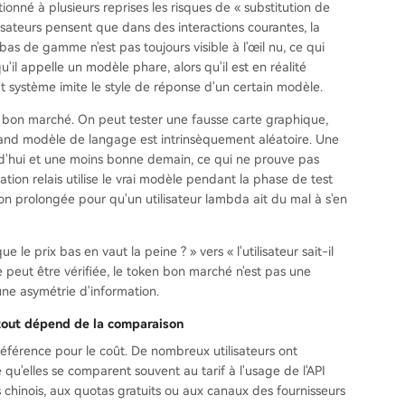
nné à plusieurs reprises les risques de « substitution de
isateurs pensent que dans des interactions courantes, la
 de gamme n'est pas toujours visible à l'œil nu, ce qui
 qu'il appelle un modèle phare, alors qu'il est en réalité
t système imite le style de réponse d'un certain modèle.
kens bon marché. On peut tester une fausse carte graphique,
rand modèle de langage est intrinsèquement aléatoire. Une
d'hui et une moins bonne demain, ce qui ne prouve pas
tion relais utilise le vrai modèle pendant la phase de test
n prolongée pour qu'un utilisateur lambda ait du mal à s'en
 le prix bas en vaut la peine ? » vers « l'utilisateur sait-il
 peut être vérifiée, le token bon marché n'est pas une
une asymétrie d'information.
 tout dépend de la comparaison
référence pour le coût. De nombreux utilisateurs ont
qu'elles se comparent souvent au tarif à l'usage de l'API
s chinois, aux quotas gratuits ou aux canaux des fournisseurs