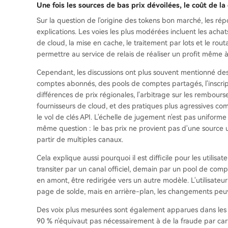
Une fois les sources de bas prix dévoilées, le coût de l
Sur la question de l'origine des tokens bon marché, les rép
explications. Les voies les plus modérées incluent les achat
de cloud, la mise en cache, le traitement par lots et le r
permettre au service de relais de réaliser un profit même à un
Cependant, les discussions ont plus souvent mentionné des
comptes abonnés, des pools de comptes partagés, l'inscript
différences de prix régionales, l'arbitrage sur les rembours
fournisseurs de cloud, et des pratiques plus agressives com
le vol de clés API. L'échelle de jugement n'est pas uniforme
même question : le bas prix ne provient pas d'une source
partir de multiples canaux.
Cela explique aussi pourquoi il est difficile pour les utilis
transiter par un canal officiel, demain par un pool de co
en amont, être redirigée vers un autre modèle. L'utilisat
page de solde, mais en arrière-plan, les changements peuv
Des voix plus mesurées sont également apparues dans les r
90 % n'équivaut pas nécessairement à de la fraude par cart