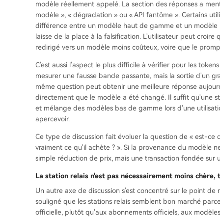
modèle réellement appelé. La section des réponses a mentio
modèle », « dégradation » ou « API fantôme ». Certains util
différence entre un modèle haut de gamme et un modèle bas
laisse de la place à la falsification. L'utilisateur peut croire
redirigé vers un modèle moins coûteux, voire que le promp
C'est aussi l'aspect le plus difficile à vérifier pour les to
mesurer une fausse bande passante, mais la sortie d'un g
même question peut obtenir une meilleure réponse aujour
directement que le modèle a été changé. Il suffit qu'une sta
et mélange des modèles bas de gamme lors d'une utilisatio
apercevoir.
Ce type de discussion fait évoluer la question de « est-ce que
vraiment ce qu'il achète ? ». Si la provenance du modèle ne
simple réduction de prix, mais une transaction fondée sur 
La station relais n'est pas nécessairement moins chère,
Un autre axe de discussion s'est concentré sur le point de 
souligné que les stations relais semblent bon marché parce 
officielle, plutôt qu'aux abonnements officiels, aux modèle