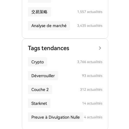
交易策略
1,557 actualités
Analyse de marché
3,435 actualités
Tags tendances
Crypto
3,766 actualités
Déverrouiller
93 actualités
Couche 2
312 actualités
Starknet
14 actualités
Preuve à Divulgation Nulle
4 actualités