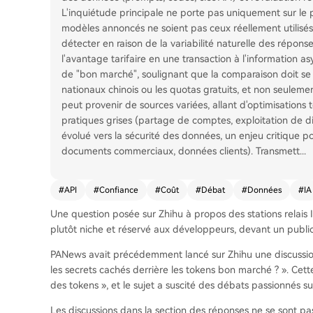
L'inquiétude principale ne porte pas uniquement sur le pri
modèles annoncés ne soient pas ceux réellement utilisés
détecter en raison de la variabilité naturelle des répo
l'avantage tarifaire en une transaction à l'information 
de "bon marché", soulignant que la comparaison doit se 
nationaux chinois ou les quotas gratuits, et non seulement
peut provenir de sources variées, allant d'optimisations
pratiques grises (partage de comptes, exploitation de di
évolué vers la sécurité des données, un enjeu critique p
documents commerciaux, données clients). Transmett
...
#
API
#
Confiance
#
Coût
#
Débat
#
Données
#
IA
Une question posée sur Zhihu à propos des stations relais
plutôt niche et réservé aux développeurs, devant un public
PANews avait précédemment lancé sur Zhihu une discussion i
les secrets cachés derrière les tokens bon marché ? ». Cett
des tokens », et le sujet a suscité des débats passionnés su
Les discussions dans la section des réponses ne se sont pas