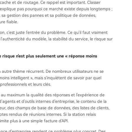
cache et de routage. Ce rappel est important. Classer
 n'explique pas pourquoi ce marché existe depuis longtemps ;
es, sa gestion des pannes et sa politique de données,
re fiable.
on, c'est juste l'entrée du problème. Ce qu'il faut vraiment
l'authenticité du modèle, la stabilité du service, le risque sur
le risque n'est plus seulement une « réponse moins
n autre thème récurrent. De nombreux utilisateurs ne se
oins intelligent », mais s'inquiètent de savoir par quel
rofessionnels et leurs clés.
te au maximum la qualité des réponses et l'expérience de
agents et d'outils internes d'entreprise, le contenu de la
rreur, des champs de base de données, des listes de clients,
tes rendus de réunions internes. Si la station relais
imite plus à une simple facture d'API.
ance d'entreprise rendent ce problème plus concret. Des