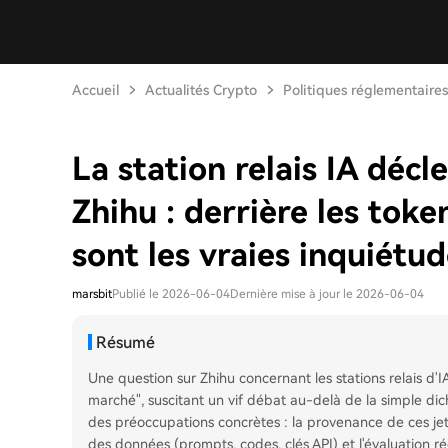
Accueil
Actualités Crypto
Politiques réglementaires
La station relais IA décl
Zhihu : derrière les tok
sont les vraies inquiétud
marsbit
Publié le 2026-06-04
Dernière mise à jour le 2026-06-04
Résumé
Une question sur Zhihu concernant les stations relais d'
marché", suscitant un vif débat au-delà de la simple dich
des préoccupations concrètes : la provenance de ces jeton
des données (prompts, codes, clés API) et l'évaluation rée