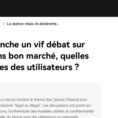
La station relais IA déclenche...
enche un vif débat sur
ens bon marché, quelles
es des utilisateurs ?
IA a mis en lumière le thème des "jetons (Tokens) bon
otomie "légal ou illégal". Les discussions ont porté sur
s, l'authenticité des modèles utilisés, la confidentialité
lle du risque pour les utilisateurs occasionnels.