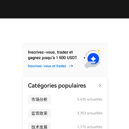
Catégories populaires
市场分析
5,435 actualités
监管政策
3,353 actualités
技术发展
1,775 actualités