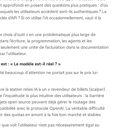
ont approfondi en posant des questions plus pratiques : d'où
quels les utilisateurs accèdent sont-ils authentiques ? La
s d'API ? Si on utilise l'IA occasionnellement, vaut-il la
e « choix d'outil » en une problématique plus large de
ans l'écriture, la programmation, les agents et les
us seulement une unité de facturation dans la documentation
r l'utilisateur.
est : « Le modèle est-il réel ? »
ité beaucoup d'attention ne portait pas sur le prix lui-
e la station relais IA à un « revendeur de billets (scalper)
l'inquiétude la plus intuitive des utilisateurs : la barrière
rojets open source peuvent déjà gérer le routage des
atibilité avec le protocole OpenAI. La véritable difficulté
nir des quotas en amont à la fois bon marché et stables.
ue voit l'utilisateur n'est pas nécessairement égal au