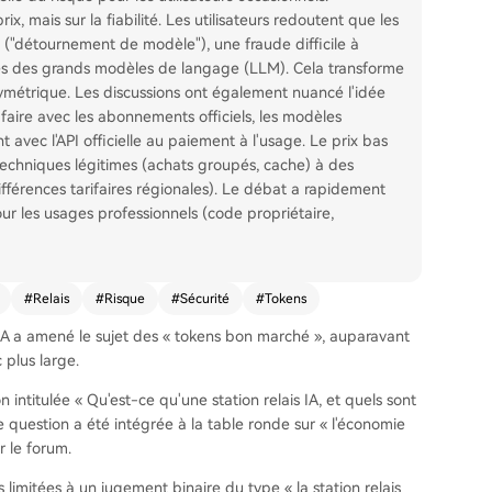
x, mais sur la fiabilité. Les utilisateurs redoutent que les
 ("détournement de modèle"), une fraude difficile à
nses des grands modèles de langage (LLM). Cela transforme
asymétrique. Les discussions ont également nuancé l'idée
faire avec les abonnements officiels, les modèles
 avec l'API officielle au paiement à l'usage. Le prix bas
 techniques légitimes (achats groupés, cache) à des
fférences tarifaires régionales). Le débat a rapidement
our les usages professionnels (code propriétaire,
#
Relais
#
Risque
#
Sécurité
#
Tokens
 IA a amené le sujet des « tokens bon marché », auparavant
 plus large.
ntitulée « Qu'est-ce qu'une station relais IA, et quels sont
e question a été intégrée à la table ronde sur « l'économie
r le forum.
 limitées à un jugement binaire du type « la station relais