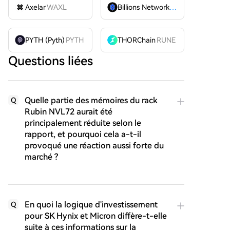
Axelar
WAXL
Billions Network
BILL
PYTH (Pyth)
PYTH
THORChain
RUNE
Questions liées
Quelle partie des mémoires du rack
Q
Rubin NVL72 aurait été
principalement réduite selon le
rapport, et pourquoi cela a-t-il
provoqué une réaction aussi forte du
marché ?
En quoi la logique d'investissement
Q
pour SK Hynix et Micron diffère-t-elle
suite à ces informations sur la