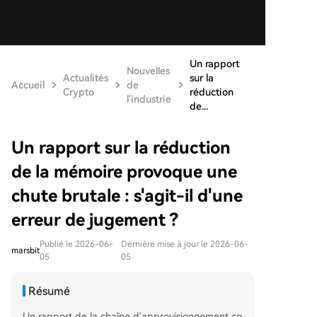
Un rapport
Nouvelles
Actualités
sur la
Accueil
de
Crypto
réduction
l'industrie
de...
Un rapport sur la réduction
de la mémoire provoque une
chute brutale : s'agit-il d'une
erreur de jugement ?
Publié le 2026-06-
Dernière mise à jour le 2026-06-
marsbit
05
05
Résumé
Un rapport de la chaîne d'approvisionnement co