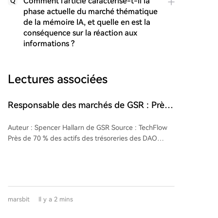
Comment l'article caractérise-t-il la
Q
phase actuelle du marché thématique
de la mémoire IA, et quelle en est la
conséquence sur la réaction aux
informations ?
Lectures associées
Responsable des marchés de GSR : Près
de 70% des trésoreries des DAO sont
Auteur : Spencer Hallarn de GSR Source : TechFlow
exposées à leur propre token, un triple
Près de 70 % des actifs des trésoreries des DAO
coup dur après le passage du marché
restent concentrés sur leurs propres tokens natifs.
haussier
Cette concentration expose les protocoles à un risque
structurel de cyclicité : lorsque le marché se retourne,
ils subissent simultanément une baisse de la valeur
du trésor, une réduction des revenus et un
marsbit
Il y a 2 mins
effondrement de l’activité on-chain. **Points clés :** -
La plupart des DAO conservent l’essentiel de leurs