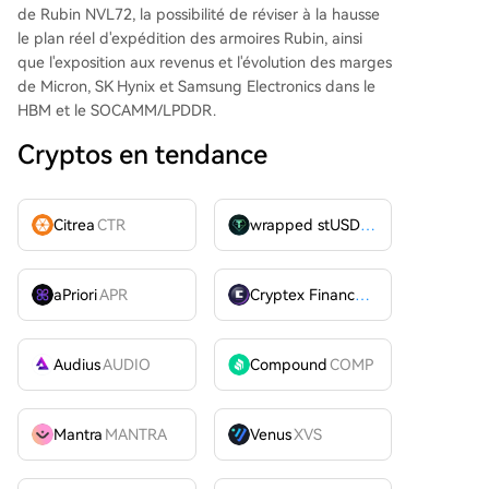
de Rubin NVL72, la possibilité de réviser à la hausse
le plan réel d'expédition des armoires Rubin, ainsi
que l'exposition aux revenus et l'évolution des marges
de Micron, SK Hynix et Samsung Electronics dans le
HBM et le SOCAMM/LPDDR.
Cryptos en tendance
Citrea
CTR
wrapped stUSDT
WSTUSDT
aPriori
APR
Cryptex Finance
CTX
Audius
AUDIO
Compound
COMP
Mantra
MANTRA
Venus
XVS