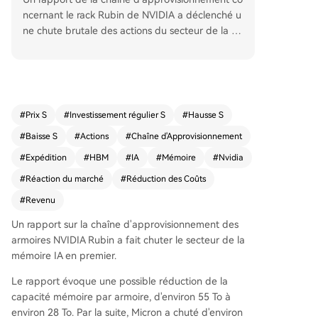
ncernant le rack Rubin de NVIDIA a déclenché u
ne chute brutale des actions du secteur de la m
émoire IA, comme Micron (-7,7%) et SK Hynix (-
8% à l'ouverture). Le rapport de SemiAnalysis, p
artiellement mal interprété selon son auteur, évo
quait une possible réduction de la capacité mé
moire par rack, d'environ 55 To à 28 To. La réacti
#
Prix S
#
Investissement régulier S
#
Hausse S
on violente du marché s'explique par la sensibilit
#
Baisse S
#
Actions
#
Chaîne d'Approvisionnement
é du récit haussier sur la mémoire IA. L'ajusteme
nt concerne principalement la mémoire système
#
Expédition
#
HBM
#
IA
#
Mémoire
#
Nvidia
côté CPU (SOCAMM/LPDDR), et non la mémoire
#
Réaction du marché
#
Réduction des Coûts
HBM4 haute performance à côté des GPU, qui r
#
Revenu
este cruciale pour Rubin. La chute reflète donc
une réaction de réduction de position sur un sec
Un rapport sur la chaîne d'approvisionnement des
teur survendu face à un mot-clé négatif, plutôt
armoires NVIDIA Rubin a fait chuter le secteur de la
qu'une remise en cause fondamentale de la de
mémoire IA en premier.
mande HBM. L'analyse distingue deux bassins d
e profit : la mémoire système CPU, dont la valeu
Le rapport évoque une possible réduction de la
r par rack pourrait diminuer, et le HBM4 GPU, do
capacité mémoire par armoire, d'environ 55 To à
nt la demande dépend toujours du rythme de p
environ 28 To. Par la suite, Micron a chuté d'environ