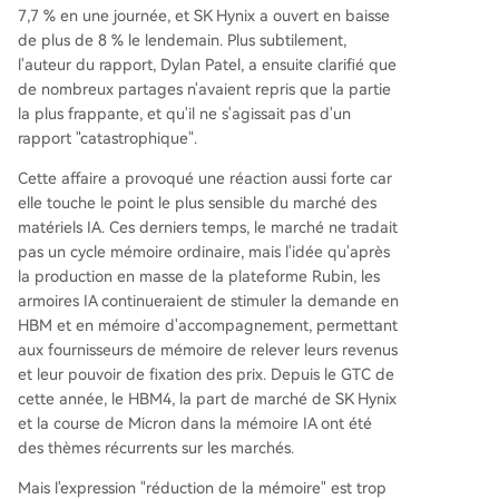
roduction global de Rubin. L'argument optimiste
7,7 % en une journée, et SK Hynix a ouvert en baisse
est qu'une réduction des coûts pourrait accélére
de plus de 8 % le lendemain. Plus subtilement,
r les livraisons et augmenter le volume total de r
l'auteur du rapport, Dylan Patel, a ensuite clarifié que
acks, compensant la baisse de valeur unitaire. C
de nombreux partages n'avaient repris que la partie
ependant, cela reste spéculatif en l'absence de
la plus frappante, et qu'il ne s'agissait pas d'un
données de commandes. Le risque actuel est qu
rapport "catastrophique".
e la pression sur la valeur mémoire CPU se confir
Cette affaire a provoqué une réaction aussi forte car
me sans être compensée par une hausse des vol
elle touche le point le plus sensible du marché des
umes. Les prochains points de validation seront l
matériels IA. Ces derniers temps, le marché ne tradait
es données de production réelle de Rubin, la ré
pas un cycle mémoire ordinaire, mais l'idée qu'après
partition des revenus des fournisseur
...
la production en masse de la plateforme Rubin, les
armoires IA continueraient de stimuler la demande en
HBM et en mémoire d'accompagnement, permettant
aux fournisseurs de mémoire de relever leurs revenus
et leur pouvoir de fixation des prix. Depuis le GTC de
cette année, le HBM4, la part de marché de SK Hynix
et la course de Micron dans la mémoire IA ont été
des thèmes récurrents sur les marchés.
Mais l'expression "réduction de la mémoire" est trop