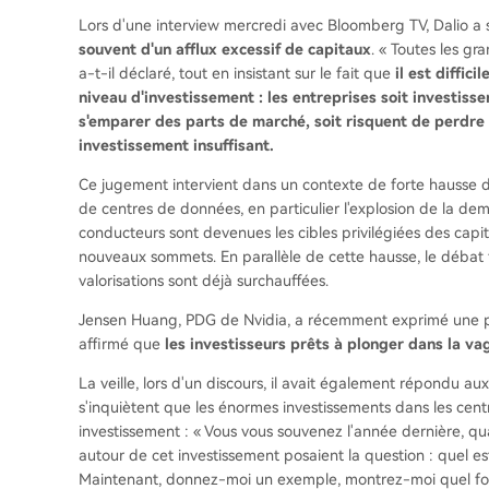
Lors d'une interview mercredi avec Bloomberg TV, Dalio a
souvent d'un afflux excessif de capitaux
. « Toutes les g
a-t-il déclaré, tout en insistant sur le fait que
il est diffic
niveau d'investissement : les entreprises soit investiss
s'emparer des parts de marché, soit risquent de perdre l
investissement insuffisant.
Ce jugement intervient dans un contexte de forte hausse de
de centres de données, en particulier l'explosion de la de
conducteurs sont devenues les cibles privilégiées des capi
nouveaux sommets. En parallèle de cette hausse, le débat fa
valorisations sont déjà surchauffées.
Jensen Huang, PDG de Nvidia, a récemment exprimé une posi
affirmé que
les investisseurs prêts à plonger dans la va
La veille, lors d'un discours, il avait également répondu au
s'inquiètent que les énormes investissements dans les cen
investissement : « Vous vous souvenez l'année dernière, qu
autour de cet investissement posaient la question : quel est
Maintenant, donnez-moi un exemple, montrez-moi quel fou par