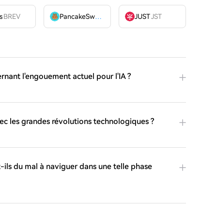
OME
s
BREV
PancakeSwap
CAKE
JUST
JST
rnant l'engouement actuel pour l'IA ?
ec les grandes révolutions technologiques ?
t-ils du mal à naviguer dans une telle phase