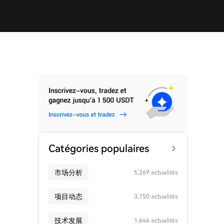
Catégories populaires
市场分析
5,269 actualités
项目动态
3,750 actualités
技术发展
1,646 actualités