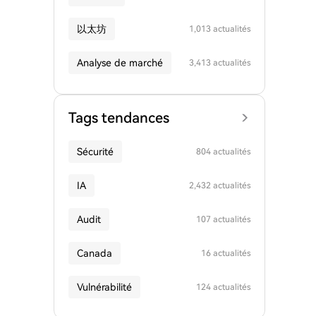
以太坊
1,013 actualités
Analyse de marché
3,413 actualités
Tags tendances
Sécurité
804 actualités
IA
2,432 actualités
Audit
107 actualités
Canada
16 actualités
Vulnérabilité
124 actualités