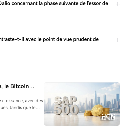
Dalio concernant la phase suivante de l'essor de
raste-t-il avec le point de vue prudent de
, le Bitcoin
 croissance, avec des
ues, tandis que le
 2% en août. Les
ente hausse boursière
'IA, plutôt que par un
és comme le BTC.