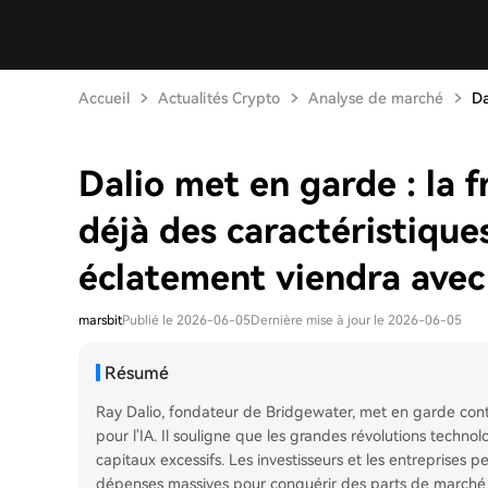
Accueil
Actualités Crypto
Analyse de marché
Da
Dalio met en garde : la f
déjà des caractéristiques
éclatement viendra avec
marsbit
Publié le 2026-06-05
Dernière mise à jour le 2026-06-05
Résumé
Ray Dalio, fondateur de Bridgewater, met en garde contr
pour l'IA. Il souligne que les grandes révolutions techn
capitaux excessifs. Les investisseurs et les entreprises 
dépenses massives pour conquérir des parts de marché e