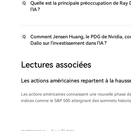
Quelle est la principale préoccupation de Ray 
Q
l'IA ?
Comment Jensen Huang, le PDG de Nvidia, cont
Q
Dalio sur l'investissement dans l'IA ?
Lectures associées
Les actions américaines repartent à la hausse
continue en mouvement latéral
Les actions américaines connaissent une nouvelle phase de
indices comme le S&P 500 atteignant des sommets historiq
Bitcoin évolue en range, avec une hausse limitée à environ
analystes expliquent ce découplage par le fait que la réc
est principalement portée par des titres spécifiques liés à l
élan macroéconomique général favorable aux actifs risqu
cryptonews.ru
Il y a 31 mins