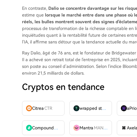
En contraste,
Dalio se concentre davantage sur les risque
estime que
lorsque le marché entre dans une phase où l
réels, les bulles montrent souvent des signes d'éclatem
processus de transformation de la richesse comptable en li
inquiétudes quant à la rentabilité future de certaines entrep
l'IA, il affirme sans détour que la tendance actuelle du mar
Ray Dalio, âgé de 76 ans, est le fondateur de Bridgewater 
Il a achevé son retrait total de l'entreprise en 2025, inclua
son poste au conseil d'administration. Selon l'indice Bloom
environ 21,5 milliards de dollars.
Cryptos en tendance
Citrea
CTR
wrapped stUSDT
WSTUSDT
aPrio
Compound
COMP
Mantra
MANTRA
Axel