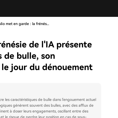
lio met en garde : la frénés...
rénésie de l'IA présente
 de bulle, son
 le jour du dénouement
e les caractéristiques de bulle dans l'engouement actuel
ologiques génèrent souvent des bulles, avec des afflux de
peinent à doser leurs engagements, oscillant entre des
t le risque de perdre leur position en cas de sous-