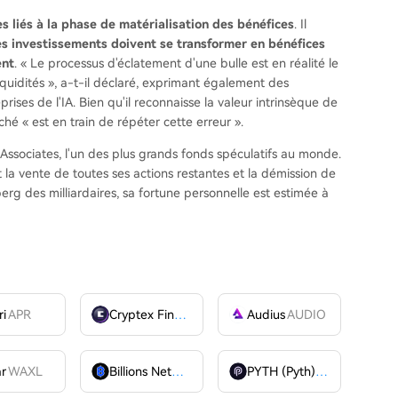
s liés à la phase de matérialisation des bénéfices
. Il
es investissements doivent se transformer en bénéfices
ent
. « Le processus d'éclatement d'une bulle est en réalité le
quidités », a-t-il déclaré, exprimant également des
rises de l'IA. Bien qu'il reconnaisse la valeur intrinsèque de
ché « est en train de répéter cette erreur ».
Associates, l'un des plus grands fonds spéculatifs au monde.
nt la vente de toutes ses actions restantes et la démission de
berg des milliardaires, sa fortune personnelle est estimée à
ri
APR
Cryptex Finance
CTX
Audius
AUDIO
ar
WAXL
Billions Network
BILL
PYTH (Pyth)
PYTH