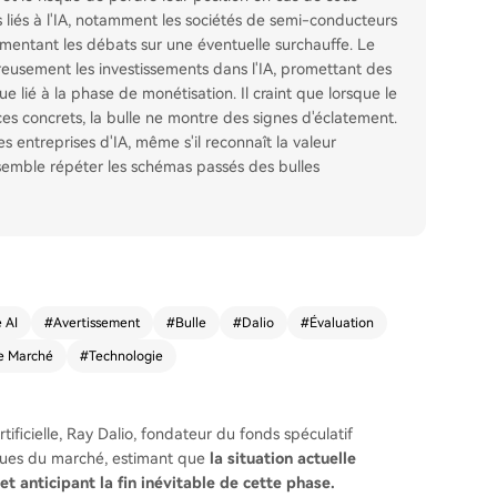
fs liés à l'IA, notamment les sociétés de semi-conducteurs
mentant les débats sur une éventuelle surchauffe. Le
eusement les investissements dans l'IA, promettant des
e lié à la phase de monétisation. Il craint que lorsque le
es concrets, la bulle ne montre des signes d'éclatement.
es entreprises d'IA, même s'il reconnaît la valeur
semble répéter les schémas passés des bulles
 AI
#
Avertissement
#
Bulle
#
Dalio
#
Évaluation
e Marché
#
Technologie
rtificielle, Ray Dalio, fondateur du fonds spéculatif
sques du marché, estimant que
la situation actuelle
et anticipant la fin inévitable de cette phase.