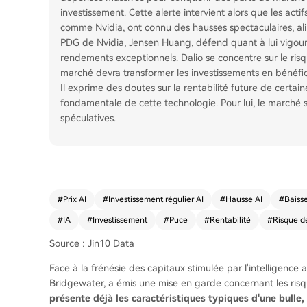
investissement. Cette alerte intervient alors que les acti
comme Nvidia, ont connu des hausses spectaculaires, ali
PDG de Nvidia, Jensen Huang, défend quant à lui vigour
rendements exceptionnels. Dalio se concentre sur le risqu
marché devra transformer les investissements en bénéfic
Il exprime des doutes sur la rentabilité future de certain
fondamentale de cette technologie. Pour lui, le marché 
spéculatives.
#
Prix AI
#
Investissement régulier AI
#
Hausse AI
#
Baisse
#
IA
#
Investissement
#
Puce
#
Rentabilité
#
Risque d
Source : Jin10 Data
Face à la frénésie des capitaux stimulée par l'intelligence a
Bridgewater, a émis une mise en garde concernant les ri
présente déjà les caractéristiques typiques d'une bulle, 