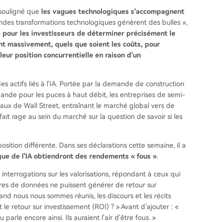
 souligné que
les vagues technologiques s'accompagnent
randes transformations technologiques génèrent des bulles »,
ile pour les investisseurs de déterminer précisément le
ent massivement, quels que soient les coûts, pour
eur position concurrentielle en raison d'un
s actifs liés à l'IA. Portée par la demande de construction
mande pour les puces à haut débit, les entreprises de semi-
taux de Wall Street, entraînant le marché global vers de
it rage au sein du marché sur la question de savoir si les
tion différente. Dans ses déclarations cette semaine, il a
gue de l'IA obtiendront des rendements « fous »
.
x interrogations sur les valorisations, répondant à ceux qui
tres de données ne puissent générer de retour sur
and nous nous sommes réunis, les discours et les récits
 le retour sur investissement (ROI) ? » Avant d'ajouter : «
le encore ainsi. Ils auraient l'air d'être fous. »