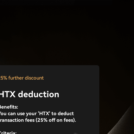
25% further discount
HTX deduction
Benefits:
You can use your 'HTX' to deduct
Rapports d'experts
Rencontres hors ligne
transaction fees (25% off on fees).
riteria: