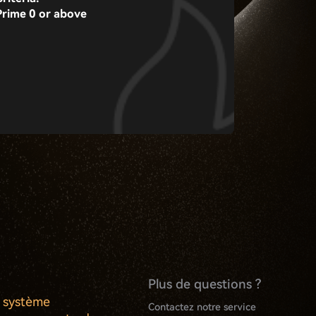
Prime 0 or above
Sous-comptes
Earn à haut
supplémentaires
rendement
Plus de questions ?
u système
Contactez notre service