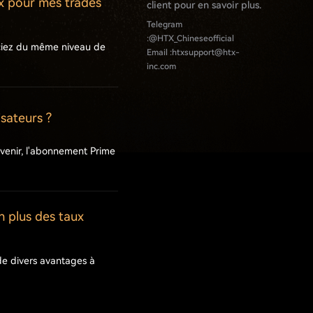
x pour mes trades
client pour en savoir plus.
Telegram
:
@HTX_Chineseofficial
iciez du même niveau de
Email :
htxsupport@htx-
inc.com
isateurs ?
'avenir, l'abonnement Prime
n plus des taux
 de divers avantages à