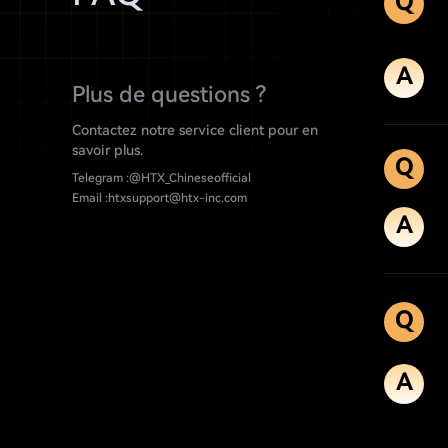
Q
A
Plus de questions ?
Contactez notre service client pour en
savoir plus.
Q
Telegram :
@HTX_Chineseofficial
Email :
htxsupport@htx-inc.com
A
Q
A