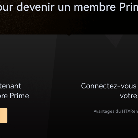
our devenir un membre Pri
tenant
Connectez-vous 
re Prime
votr
Avantages du HTX
Remi