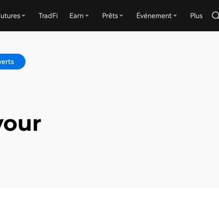
utures
TradFi
Earn
Prêts
Événement
Plus
verts