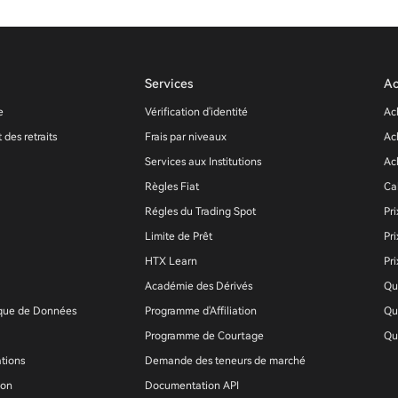
Services
Ac
e
Vérification d'identité
Ac
 des retraits
Frais par niveaux
Ac
Services aux Institutions
Ac
Règles Fiat
Ca
Régles du Trading Spot
Pri
Limite de Prêt
Pr
HTX Learn
Pr
Académie des Dérivés
Qu
ique de Données
Programme d'Affiliation
Qu
Programme de Courtage
Qu
ations
Demande des teneurs de marché
ion
Documentation API