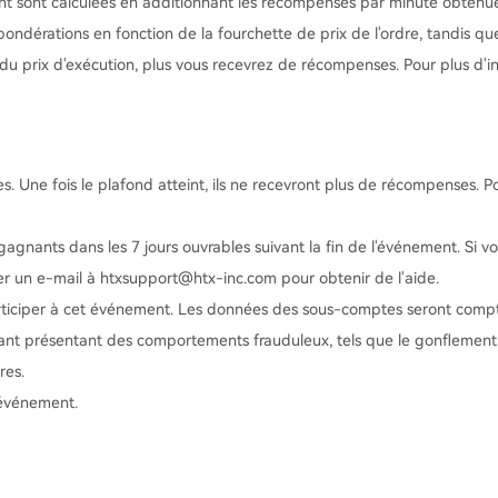
nt sont calculées en additionnant les récompenses par minute obtenues
ndérations en fonction de la fourchette de prix de l'ordre, tandis que
 du prix d'exécution, plus vous recevrez de récompenses. Pour plus d'i
Une fois le plafond atteint, ils ne recevront plus de récompenses. Pour
gnants dans les 7 jours ouvrables suivant la fin de l'événement. Si vou
yer un e-mail à htxsupport@htx-inc.com pour obtenir de l'aide.
rticiper à cet événement. Les données des sous-comptes seront compta
ipant présentant des comportements frauduleux, tels que le gonflement 
res.
t événement.