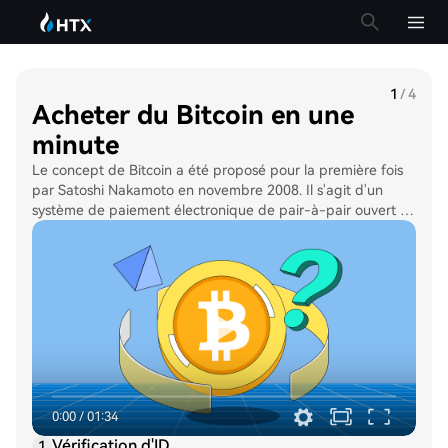
1
/
4
Acheter du Bitcoin en une
minute
Le concept de Bitcoin a été proposé pour la première fois
par Satoshi Nakamoto en novembre 2008. Il s'agit d'un
système de paiement électronique de pair-à-pair ouvert à
tous et ne nécessitant aucune participation d'une autorité
centrale, telle qu'un gouvernement. La limite
d'approvisionnement de Bitcoin est plafonnée à 21 millions
de BTC. En tant que tel, Bitcoin est souvent appelé
&quot;l'or numérique&quot;.
0:00
/
01:34
Vérification d'ID
1