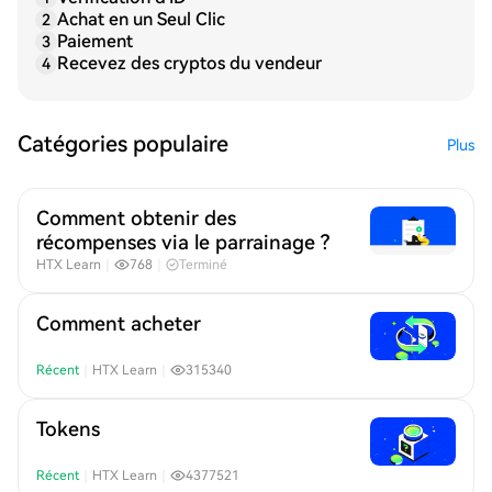
Achat en un Seul Clic
2
Paiement
3
Recevez des cryptos du vendeur
4
Catégories populaire
Plus
Comment obtenir des
récompenses via le parrainage ?
HTX Learn
｜
768
｜
Terminé
Comment acheter
Récent
｜
HTX Learn
｜
315340
Tokens
Récent
｜
HTX Learn
｜
4377521