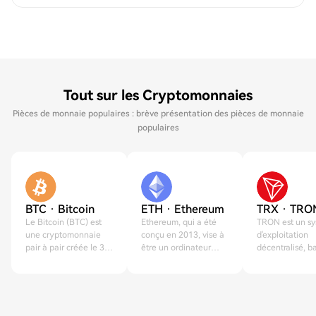
Tout sur les Cryptomonnaies
Pièces de monnaie populaires : brève présentation des pièces de monnaie
populaires
BTC · Bitcoin
ETH · Ethereum
TRX · TRO
Le Bitcoin (BTC) est
Ethereum, qui a été
TRON est un s
une cryptomonnaie
conçu en 2013, vise à
d'exploitation
pair à pair créée le 3
être un ordinateur
décentralisé, b
janvier 2009.
mondial.
la blockchain, 
2017.