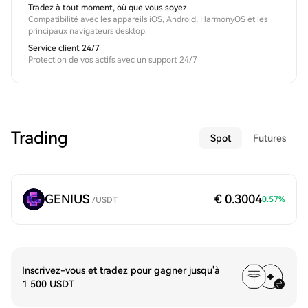
Tradez à tout moment, où que vous soyez
Compatibilité avec les appareils iOS, Android, HarmonyOS et les
principaux navigateurs desktop.
Service client 24/7
Protection de vos actifs avec un support 24/7
Trading
Spot
Futures
GENIUS
€ 0.3004
0.57
%
/
USDT
Inscrivez-vous et tradez pour gagner jusqu'à
1 500 USDT