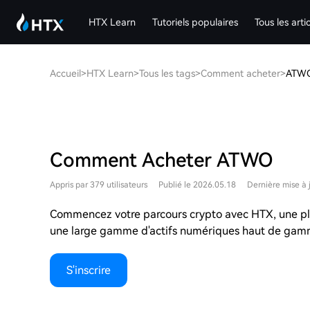
HTX Learn
Tutoriels populaires
Tous les arti
Accueil
>
HTX Learn
>
Tous les tags
>
Comment acheter
>
ATW
Comment Acheter ATWO
Appris par 379 utilisateurs
Publié le 2026.05.18
Dernière mise à 
Commencez votre parcours crypto avec HTX, une plat
une large gamme d'actifs numériques haut de gamm
S'inscrire