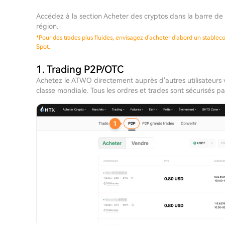
Accédez à la section Acheter des cryptos dans la barre de 
région.
*
Pour des trades plus fluides, envisagez d'acheter d'abord un stable
Spot.
1. Trading P2P/OTC
Achetez le ATWO directement auprès d'autres utilisateurs 
classe mondiale. Tous les ordres et trades sont sécurisés 