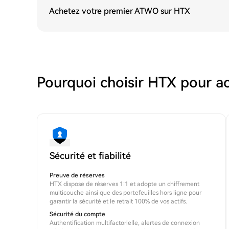
Achetez votre premier ATWO sur HTX
Pourquoi choisir HTX pour a
Sécurité et fiabilité
Preuve de réserves
HTX dispose de réserves 1:1 et adopte un chiffrement
multicouche ainsi que des portefeuilles hors ligne pour
garantir la sécurité et le retrait 100% de vos actifs.
Sécurité du compte
Authentification multifactorielle, alertes de connexion