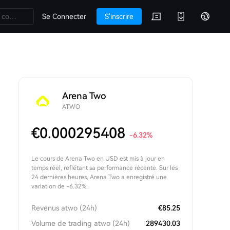
Se Connecter
S'inscrire
Arena Two
ATWO
€
0.000295408
-6.32
%
Le cours de Arena Two en USD est mis à jour en
temps réel, reflétant sa performance récente. Sur les
24 dernières heures, Arena Two a enregistré une
variation de -6.32%.
Revenus atwo (24h)
€
85.25
Volume de trading atwo (24h)
289430.03