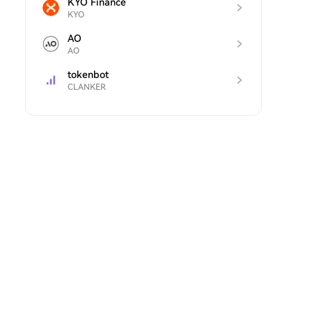
KYO Finance
KYO
AO
AO
tokenbot
CLANKER