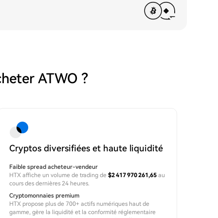
cheter ATWO ?
Cryptos diversifiées et haute liquidité
Faible spread acheteur-vendeur
HTX affiche un volume de trading de
$2 417 970 261,65
au
cours des dernières 24 heures.
Cryptomonnaies premium
HTX propose plus de 700+ actifs numériques haut de
gamme, gère la liquidité et la conformité réglementaire