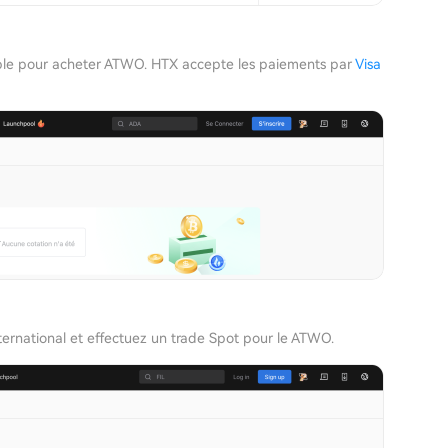
simple pour acheter ATWO. HTX accepte les paiements par
Visa
ternational et effectuez un trade Spot pour le ATWO.