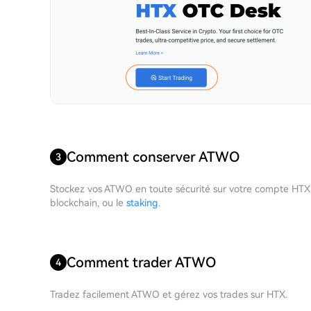
Comment conserver ATWO
3
Stockez vos ATWO en toute sécurité sur votre compte HTX
blockchain, ou le
staking
.
Comment trader ATWO
4
Tradez facilement ATWO et gérez vos trades sur HTX.