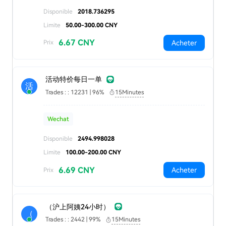
Disponible
2018.736295
Limite
50.00-300.00 CNY
6.67 CNY
Acheter
Prix
活动特价每日一单
活
Trades : : 12231 | 96%
15Minutes
Wechat
Disponible
2494.998028
Limite
100.00-200.00 CNY
6.69 CNY
Acheter
Prix
（沪上阿姨24小时）
（
Trades : : 2442 | 99%
15Minutes