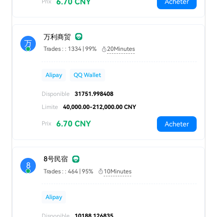
6.70 CNY
Acheter
Prix
万利商贸
万
Trades : : 1334 | 99%
20Minutes
Alipay
QQ Wallet
Disponible
31751.998408
Limite
40,000.00-212,000.00 CNY
6.70 CNY
Acheter
Prix
8号民宿
8
Trades : : 464 | 95%
10Minutes
Alipay
Disponible
10188.126835