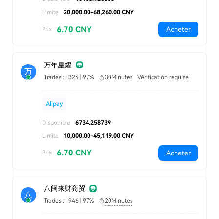
Limite
20,000.00-68,260.00 CNY
6.70 CNY
Acheter
Prix
万年星耀
万
Trades : : 324 | 97%
30Minutes
Vérification requise
Alipay
Disponible
6734.258739
Limite
10,000.00-45,119.00 CNY
6.70 CNY
Acheter
Prix
八闽来财商贸
八
Trades : : 946 | 97%
20Minutes