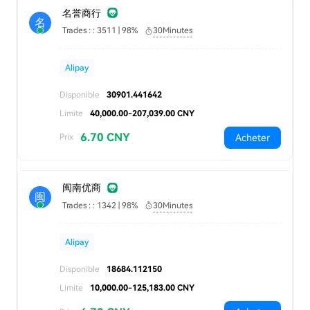
名誉商行
名
Trades : : 3511 | 98%
30Minutes
Alipay
Disponible
30901.441642
Limite
40,000.00-207,039.00 CNY
6.70 CNY
Acheter
Prix
闽南优商
闽
Trades : : 1342 | 98%
30Minutes
Alipay
Disponible
18684.112150
Limite
10,000.00-125,183.00 CNY