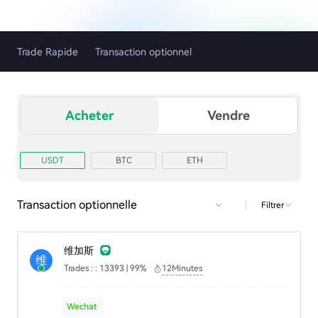
Trade Rapide
Transaction optionnel
Acheter
Vendre
USDT
BTC
ETH
Transaction optionnelle
|
Filtrer
维加斯
维
Trades : : 13393 | 99%
12Minutes
Wechat