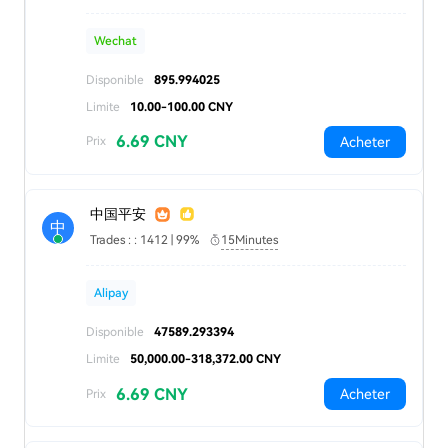
Wechat
Disponible
895.994025
Limite
10.00-100.00 CNY
6.69 CNY
Acheter
Prix
中国平安
中
Trades : : 1412 | 99%
15Minutes
Alipay
Disponible
47589.293394
Limite
50,000.00-318,372.00 CNY
6.69 CNY
Acheter
Prix