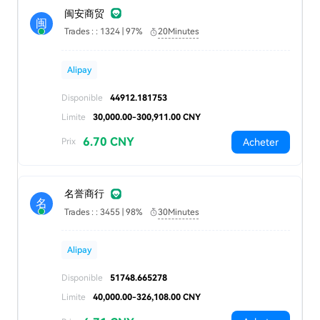
闽安商贸
闽
Trades : : 1324 | 97%
20Minutes
Alipay
Disponible
44912.181753
Limite
30,000.00-300,911.00 CNY
6.70 CNY
Acheter
Prix
名誉商行
名
Trades : : 3455 | 98%
30Minutes
Alipay
Disponible
51748.665278
Limite
40,000.00-326,108.00 CNY