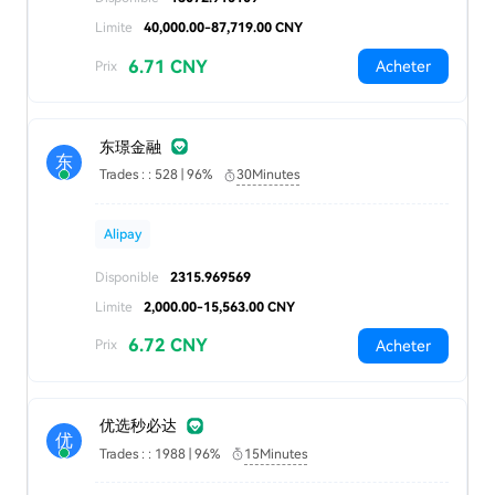
Limite
40,000.00-87,719.00 CNY
6.71 CNY
Acheter
Prix
东璟金融
东
Trades : : 528 | 96%
30Minutes
Alipay
Disponible
2315.969569
Limite
2,000.00-15,563.00 CNY
6.72 CNY
Acheter
Prix
优选秒必达
优
Trades : : 1988 | 96%
15Minutes