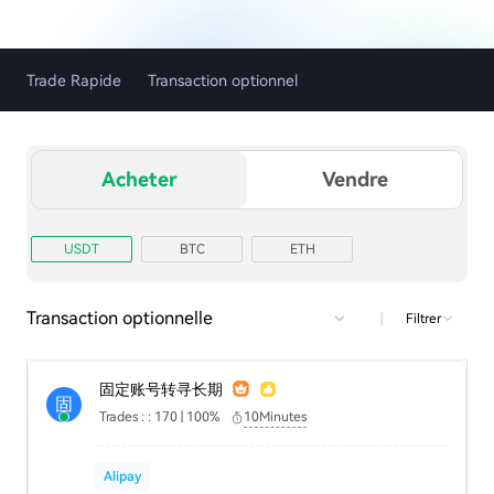
Trade Rapide
Transaction optionnel
Acheter
Vendre
USDT
BTC
ETH
Transaction optionnelle
|
Filtrer
固定账号转寻长期
固
Trades : : 170 | 100%
10Minutes
Alipay