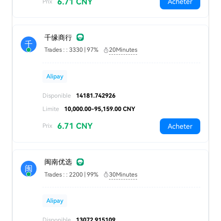
6.71 CNY
Acheter
Prix
千缘商行
千
Trades : : 3330 | 97%
20Minutes
Alipay
Disponible
14181.742926
Limite
10,000.00-95,159.00 CNY
6.71 CNY
Acheter
Prix
闽南优选
闽
Trades : : 2200 | 99%
30Minutes
Alipay
Disponible
13072.915109