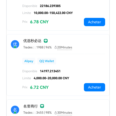
Disponible
22186.239385
Limite
10,000.00-150,422.00 CNY
6.78 CNY
Acheter
Prix
优选秒必达
优
Trades : : 1988 | 96%
20Minutes
Alipay
QQ Wallet
Disponible
14197.213451
Limite
4,000.00-20,000.00 CNY
6.72 CNY
Acheter
Prix
名誉商行
名
Trades : : 3455 | 98%
30Minutes