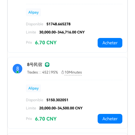
Alipay
Disponible
51748.665278
Limite
30,000.00-346,716.00 CNY
6.70 CNY
Acheter
Prix
8号民宿
8
Trades : : 452 | 95%
10Minutes
Alipay
Disponible
5150.302051
Limite
20,000.00-34,500.00 CNY
6.70 CNY
Acheter
Prix