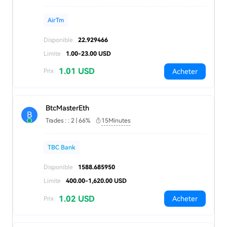
AirTm
Disponible
22.929466
Limite
1.00-23.00 USD
1.01 USD
Acheter
Prix
BtcMasterEth
B
Trades : : 2 | 66%
15Minutes
TBC Bank
Disponible
1588.685950
Limite
400.00-1,620.00 USD
1.02 USD
Acheter
Prix