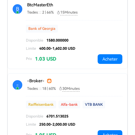
BtcMasterEth
B
Trades : : 2 | 66%
15Minutes
Bank of Georgia
Disponible
1580.000000
Limite
400.00-1,602.00 USD
1.03 USD
Acheter
Prix
-Broker-
-
Trades : : 18 | 60%
30Minutes
Raiffeisenbank
Alfa-bank
VTB BANK
Disponible
6701.513025
Limite
250.00-2,000.00 USD
Prix