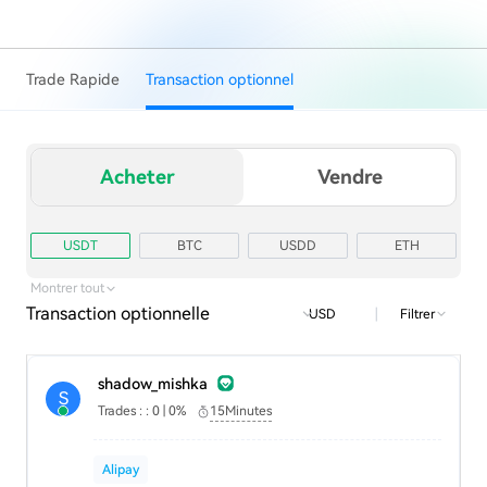
Trade Rapide
Transaction optionnel
Acheter
Vendre
USDT
BTC
USDD
ETH
TRX
USD1
Montrer tout
Transaction optionnelle
|
Filtrer
USD
shadow_mishka
S
Trades : : 0 | 0%
15Minutes
Alipay