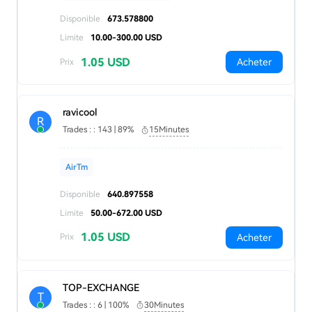
Disponible
673.578800
Limite
10.00-300.00 USD
1.05 USD
Acheter
Prix
ravicool
R
Trades : : 143 | 89%
15Minutes
AirTm
Disponible
640.897558
Limite
50.00-672.00 USD
1.05 USD
Acheter
Prix
TOP-EXCHANGE
T
Trades : : 6 | 100%
30Minutes