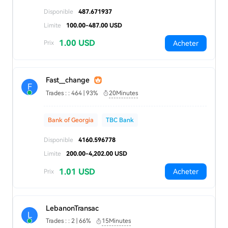
Disponible
487.671937
Limite
100.00-487.00 USD
1.00 USD
Acheter
Prix
Fast__change
F
Trades : : 464 | 93%
20Minutes
Bank of Georgia
TBC Bank
Disponible
4160.596778
Limite
200.00-4,202.00 USD
1.01 USD
Acheter
Prix
LebanonTransac
L
Trades : : 2 | 66%
15Minutes