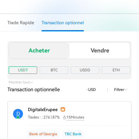
Trade Rapide
Transaction optionnel
Acheter
Vendre
USDT
BTC
USDD
ETH
TRX
USD1
Montrer tout
Transaction optionnelle
|
Filtrer
USD
DigitalxErupee
D
Trades : : 276 | 87%
15Minutes
Bank of Georgia
TBC Bank