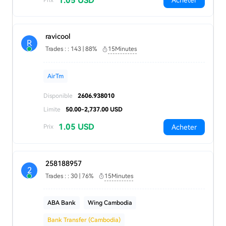
1.05 USD
Acheter
ravicool
R
Trades : : 143 | 88%
15Minutes
AirTm
Disponible
2606.938010
Limite
50.00-2,737.00 USD
1.05 USD
Acheter
Prix
258188957
2
Trades : : 30 | 76%
15Minutes
ABA Bank
Wing Cambodia
Bank Transfer (Cambodia)