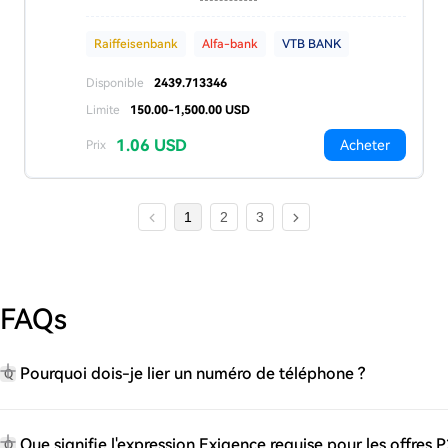
Raiffeisenbank
Alfa-bank
VTB BANK
Disponible
2439.713346
Limite
150.00-1,500.00 USD
1.06 USD
Acheter
Prix
1
2
3
FAQs
Pourquoi dois-je lier un numéro de téléphone ?
Q
Que signifie l'expression Exigence requise pour les offres P
Q