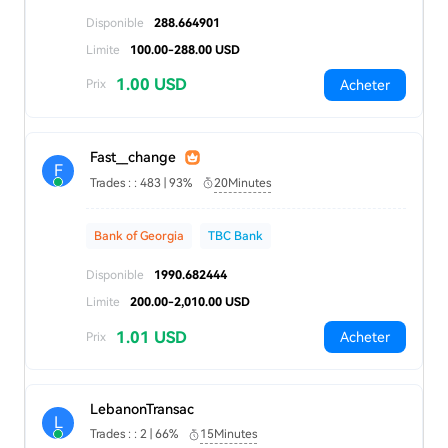
Disponible
288.664901
Limite
100.00-288.00 USD
1.00 USD
Acheter
Prix
Fast__change
F
Trades : : 483 | 93%
20Minutes
Bank of Georgia
TBC Bank
Disponible
1990.682444
Limite
200.00-2,010.00 USD
1.01 USD
Acheter
Prix
LebanonTransac
L
Trades : : 2 | 66%
15Minutes