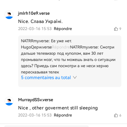
jmlrh10e9.verse
Nice. Слава Україні.
2022-03-16 15:53
Répondre
9
NATRRmy.verse
:
Ее уже нет.
HugoQepw.verse
Répondre
NATRRmy.verse
:
Смотри
дальше телевизор под куполом, вам 30 лет
промывали мозг, что ты можешь знать о ситуации
здесь? Приедь сам посмотри а не неси херню
пересказывая телек
5 commentaires au total
MurraydSSv.verse
Nice , other goverment still sleeping
2022-03-16 15:53
Répondre
6