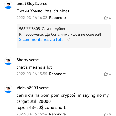
uma98lqy2.verse
Путин Хуйло. Yes it's nice)
2022-03-16 16:02
Répondre
6
966****3605
:
Сам ты хуйло
Kim8000.verse
:
Да бог с ним лишбы не солевой!
3 commentaires au total
Sherry.verse
that's means a lot
2022-03-16 15:55
Répondre
6
Videko8001.verse
can ukraina pom pom crypto? im saying no my 
target still 28000 

 open 43-50$ zone short 
2022-03-16 15:54
Répondre
5