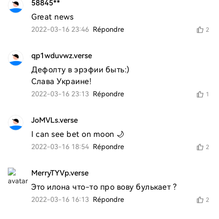
58845**
Great news
2022-03-16 23:46
Répondre
2
qp1wduvwz.verse
Дефолту в эрэфии быть:)

Слава Украине!
2022-03-16 23:13
Répondre
1
JoMVLs.verse
I can see bet on moon 🌙
2022-03-16 18:54
Répondre
2
MerryTYVp.verse
Это илона что-то про вову булькает ?
2022-03-16 16:13
Répondre
2