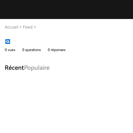
Accueil
>
Feed
>
0 vues
0 questions
0 réponses
Récent
Populaire