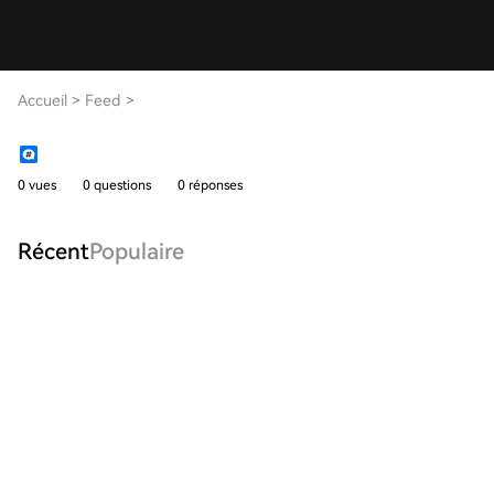
Accueil
>
Feed
>
0 vues
0 questions
0 réponses
Récent
Populaire