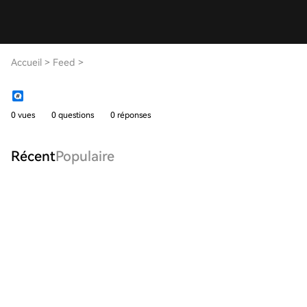
Accueil
>
Feed
>
0 vues
0 questions
0 réponses
Récent
Populaire