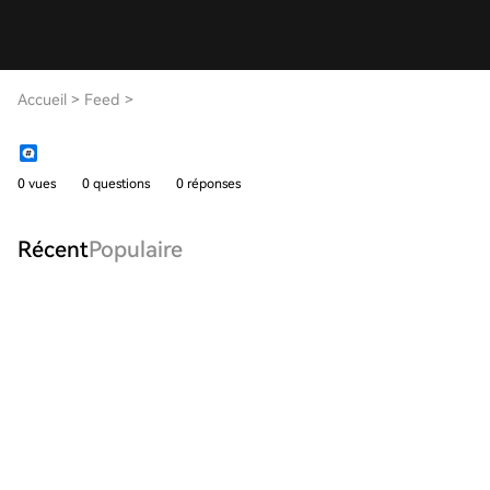
Accueil
>
Feed
>
0 vues
0 questions
0 réponses
Récent
Populaire