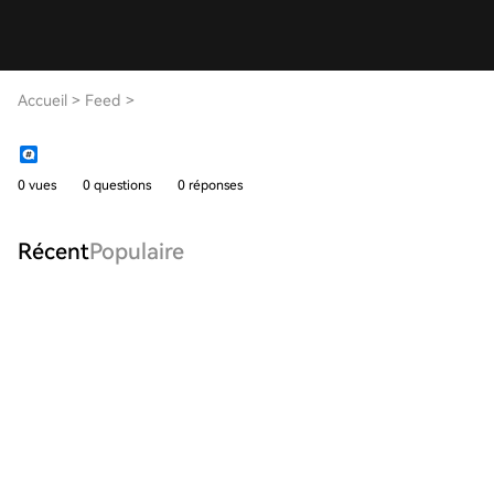
Accueil
>
Feed
>
0 vues
0 questions
0 réponses
Récent
Populaire