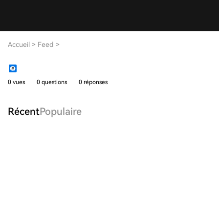
Accueil
>
Feed
>
0 vues
0 questions
0 réponses
Récent
Populaire