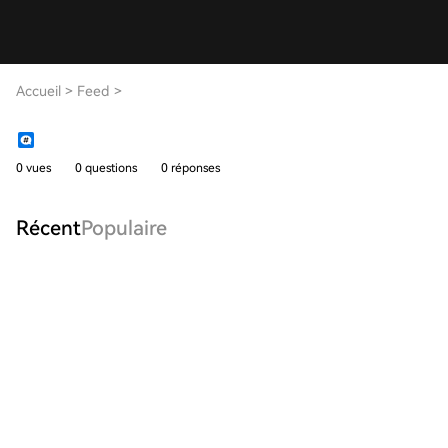
Accueil
>
Feed
>
0 vues
0 questions
0 réponses
Récent
Populaire