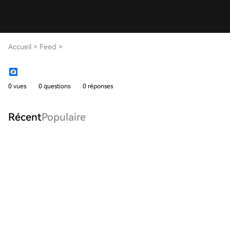
Accueil
>
Feed
>
0 vues
0 questions
0 réponses
Récent
Populaire