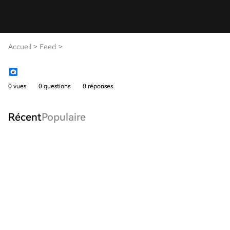
Accueil
>
Feed
>
0 vues
0 questions
0 réponses
Récent
Populaire