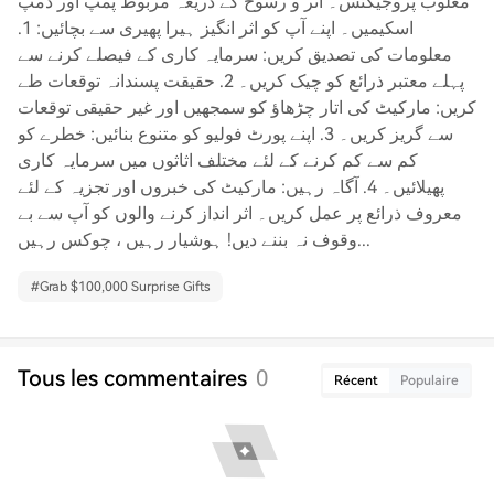
مغلوب پروجیکٹس۔ اثر و رسوخ کے ذریعہ مربوط پمپ اور ڈمپ
اسکیمیں۔ اپنے آپ کو اثر انگیز ہیرا پھیری سے بچائیں: 1.
معلومات کی تصدیق کریں: سرمایہ کاری کے فیصلے کرنے سے
پہلے معتبر ذرائع کو چیک کریں۔ 2. حقیقت پسندانہ توقعات طے
کریں: مارکیٹ کی اتار چڑھاؤ کو سمجھیں اور غیر حقیقی توقعات
سے گریز کریں۔ 3. اپنے پورٹ فولیو کو متنوع بنائیں: خطرے کو
کم سے کم کرنے کے لئے مختلف اثاثوں میں سرمایہ کاری
پھیلائیں۔ 4. آگاہ رہیں: مارکیٹ کی خبروں اور تجزیہ کے لئے
معروف ذرائع پر عمل کریں۔ اثر انداز کرنے والوں کو آپ سے بے
وقوف نہ بننے دیں! ہوشیار رہیں ، چوکس رہیں...
#
Grab $100,000 Surprise Gifts
Tous les commentaires
0
Récent
Populaire