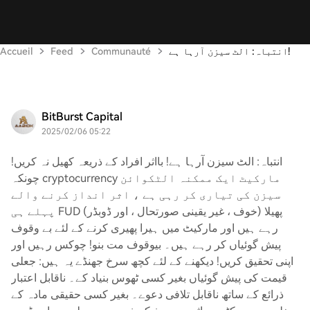
انتباہ: الٹ سیزن آرہا ہے!
Communauté
Feed
Accueil
BitBurst Capital
2025/02/06 05:22
انتباہ: الٹ سیزن آرہا ہے! بااثر افراد کے ذریعہ کھیل نہ کریں!
چونکہ cryptocurrency مارکیٹ ایک ممکنہ الٹکوائن
سیزن کی تیاری کر رہی ہے ، اثر انداز کرنے والے
پہلے ہی FUD (خوف ، غیر یقینی صورتحال ، اور ڈوبڈر) پھیلا
رہے ہیں اور مارکیٹ میں ہیرا پھیری کرنے کے لئے بے وقوف
پیش گوئیاں کر رہے ہیں۔ بیوقوف مت بنو! چوکس رہیں اور
اپنی تحقیق کریں! دیکھنے کے لئے کچھ سرخ جھنڈے یہ ہیں: جعلی
قیمت کی پیش گوئیاں بغیر کسی ٹھوس بنیاد کے۔ ناقابل اعتبار
ذرائع کے ساتھ ناقابل تلافی دعوے۔ بغیر کسی حقیقی مادہ کے