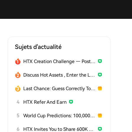
Sujets d'actualité
HTX Creation Challenge — Post and Win 1,500U
Discuss Hot Assets , Enter the Lucky Draw
Last Chance: Guess Correctly Today and Win More
4
HTX Refer And Earn
5
World Cup Predictions: 100,000 USDT Daily
6
HTX Invites You to Share 600K USDT in Gift Packs