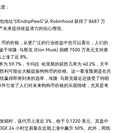
态度：
址“DEndnpPewG”从 Robinhood 获得了 8687 万
该资产未来提供收益潜力的信心增强。
e 币的价格，从更广泛的行业收益中也可以看出，人们的
埃隆·马斯克 (Elon Musk) 捐赠 7500 万美元支持唐
价格上涨了近 8%。
率为 59.7%，卡玛拉·哈里斯的获胜几率为 40.2%，天平
潜在胜利可能会大幅提振狗狗币的价格。这一看涨预测是在共
统赢得即将到来的选举，埃隆·马斯克最近还接受了特朗
上述事件引发了人们对未来狗狗币价格的乐观情绪，尤其是考
时，该代币上涨近 3%，收于 0.1220 美元。其盘中
 DOGE 24 小时交易量在近期上涨中飙升 50%。此外，周线