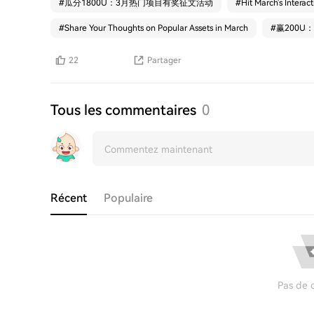
#
瓜分1800U：3月热门项目有奖征文活动
#
Hit March's Intera
#
Share Your Thoughts on Popular Assets in March
#
赢200U
22
Partager
Tous les commentaires
0
Récent
Populaire
Pas de 