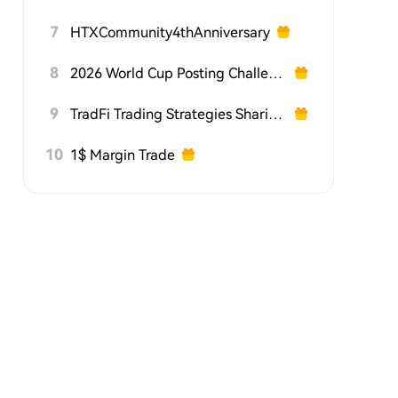
7
HTXCommunity4thAnniversary
8
2026 World Cup Posting Challenge on HTX Square
9
TradFi Trading Strategies Sharing Challenge
10
1$ Margin Trade