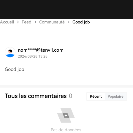
Accueil
Feed
Communauté
Good job
nom****@tenvil.com
2024/08/28 13:28
Good job
Tous les commentaires
0
Récent
Populaire
Pas de données