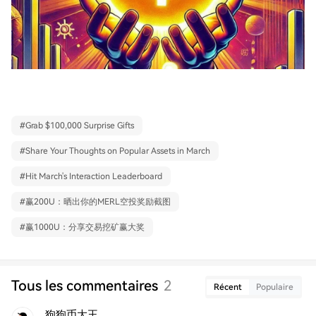
#
Grab $100,000 Surprise Gifts
#
Share Your Thoughts on Popular Assets in March
#
Hit March's Interaction Leaderboard
#
赢200U：晒出你的MERL空投奖励截图
#
赢1000U：分享交易挖矿赢大奖
Tous les commentaires
2
Récent
Populaire
狗狗币大王