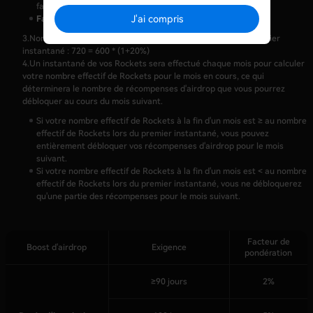
facteur de pondération de 10%.
J'ai compris
Facteur de pondération final :
20% (=5%+5%+10%)
3.
Nombre effectif de Rockets de l'utilisateur A basé sur le premier
instantané : 720 = 600 * (1+20%)
4.
Un instantané de vos Rockets sera effectué chaque mois pour calculer
votre nombre effectif de Rockets pour le mois en cours, ce qui
déterminera le nombre de récompenses d'airdrop que vous pourrez
débloquer au cours du mois suivant.
Si votre nombre effectif de Rockets à la fin d'un mois est ≥ au nombre
effectif de Rockets lors du premier instantané, vous pouvez
entièrement débloquer vos récompenses d'airdrop pour le mois
suivant.
Si votre nombre effectif de Rockets à la fin d'un mois est < au nombre
effectif de Rockets lors du premier instantané, vous ne débloquerez
qu'une partie des récompenses pour le mois suivant.
Facteur de
Boost d'airdrop
Exigence
pondération
≥90 jours
2%