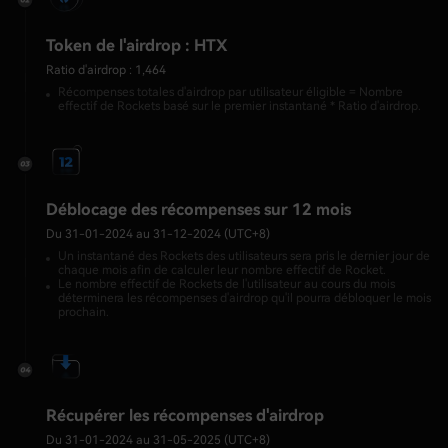
Token de l'airdrop : HTX
Ratio d'airdrop : 1,464
Récompenses totales d'airdrop par utilisateur éligible = Nombre
effectif de Rockets basé sur le premier instantané * Ratio d'airdrop.
Déblocage des récompenses sur 12 mois
Du 31-01-2024 au 31-12-2024 (UTC+8)
Un instantané des Rockets des utilisateurs sera pris le dernier jour de
chaque mois afin de calculer leur nombre effectif de Rocket.
Le nombre effectif de Rockets de l'utilisateur au cours du mois
déterminera les récompenses d'airdrop qu'il pourra débloquer le mois
prochain.
Récupérer les récompenses d'airdrop
Du 31-01-2024 au 31-05-2025 (UTC+8)