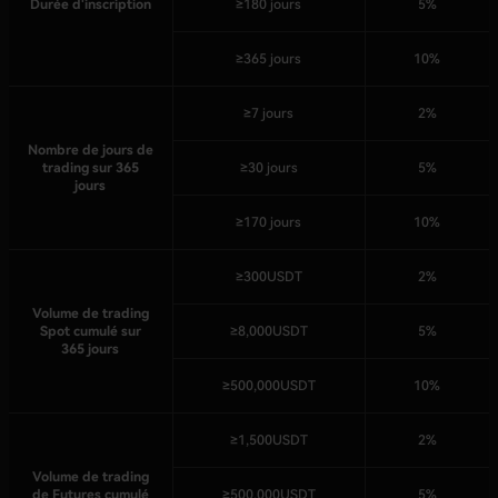
Durée d'inscription
≥180 jours
5%
≥365 jours
10%
≥7 jours
2%
Nombre de jours de
trading sur 365
≥30 jours
5%
jours
≥170 jours
10%
≥300USDT
2%
Volume de trading
Spot cumulé sur
≥8,000USDT
5%
365 jours
≥500,000USDT
10%
≥1,500USDT
2%
Volume de trading
de Futures cumulé
≥500,000USDT
5%