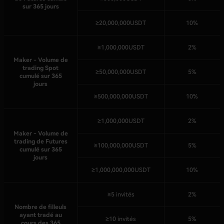
sur 365 jours
≥20,000,000USDT
10%
≥1,000,000USDT
2%
Maker - Volume de
trading Spot
≥50,000,000USDT
5%
cumulé sur 365
jours
≥500,000,000USDT
10%
≥1,000,000USDT
2%
Maker - Volume de
trading de Futures
≥100,000,000USDT
5%
cumulé sur 365
jours
≥1,000,000,000USDT
10%
≥5 invités
2%
Nombre de filleuls
ayant tradé au
≥10 invités
5%
cours des 365