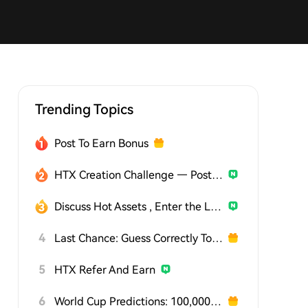
Trending Topics
Post To Earn Bonus
HTX Creation Challenge — Post and Win 1,500U
Discuss Hot Assets , Enter the Lucky Draw
4
Last Chance: Guess Correctly Today and Win More
5
HTX Refer And Earn
6
World Cup Predictions: 100,000 USDT Daily