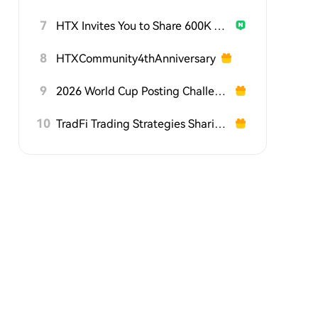
7
HTX Invites You to Share 600K USDT in Gift Packs
8
HTXCommunity4thAnniversary
9
2026 World Cup Posting Challenge on HTX Square
10
TradFi Trading Strategies Sharing Challenge