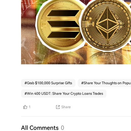
#
Grab $100,000 Surprise Gifts
#
Share Your Thoughts on Popul
#
Win 400 USDT: Share Your Crypto Loans Trades
1
Share
All Comments
0