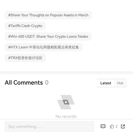
#
Share Your Thoughts on Popular Assets in March
#
Tariffs Crash Crypto
#
Win 400 USDT: Share Your Crypto Loans Trades
#
HTX Learn 中英论坛辩题精彩观点有奖征集
#
TRX投资价值讨论区
All Comments
0
Latest
Hot
No records
2