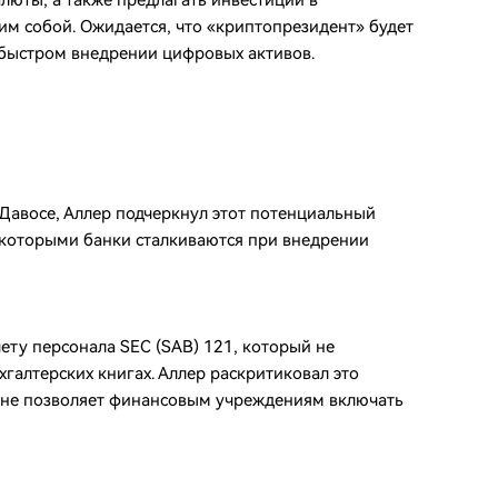
люты, а также предлагать инвестиции в
м собой. Ожидается, что «криптопрезидент» будет
 быстром внедрении цифровых активов.
авосе, Аллер подчеркнул этот потенциальный
с которыми банки сталкиваются при внедрении
ету персонала SEC (SAB) 121, который не
хгалтерских книгах. Аллер раскритиковал это
о не позволяет финансовым учреждениям включать