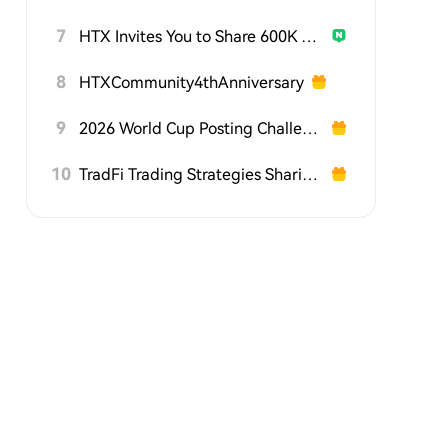
7
HTX Invites You to Share 600K USDT in Gift Packs
8
HTXCommunity4thAnniversary
9
2026 World Cup Posting Challenge on HTX Square
10
TradFi Trading Strategies Sharing Challenge