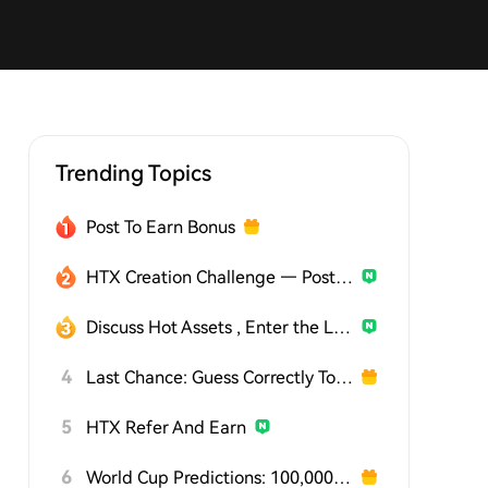
Trending Topics
Post To Earn Bonus
HTX Creation Challenge — Post and Win 1,500U
Discuss Hot Assets , Enter the Lucky Draw
4
Last Chance: Guess Correctly Today and Win More
5
HTX Refer And Earn
6
World Cup Predictions: 100,000 USDT Daily