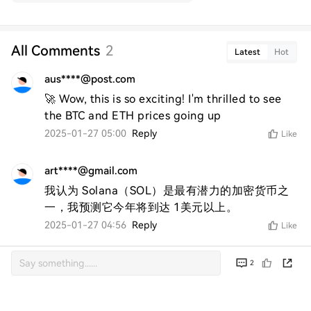
All Comments
2
Latest
Hot
aus****@post.com
🚀 Wow, this is so exciting! I'm thrilled to see 
the BTC and ETH prices going up
2025-01-27 05:00
Reply
Like
art****@gmail.com
我认为 Solana（SOL）是最有潜力的加密货币之
一，我预测它今年将到达 1美元以上。
2025-01-27 04:56
Reply
Like
2