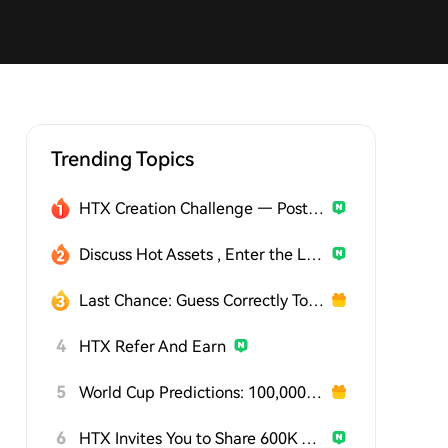
Trending Topics
HTX Creation Challenge — Post and Win 1,500U
Discuss Hot Assets , Enter the Lucky Draw
Last Chance: Guess Correctly Today and Win More
4
HTX Refer And Earn
5
World Cup Predictions: 100,000 USDT Daily
6
HTX Invites You to Share 600K USDT in Gift Packs