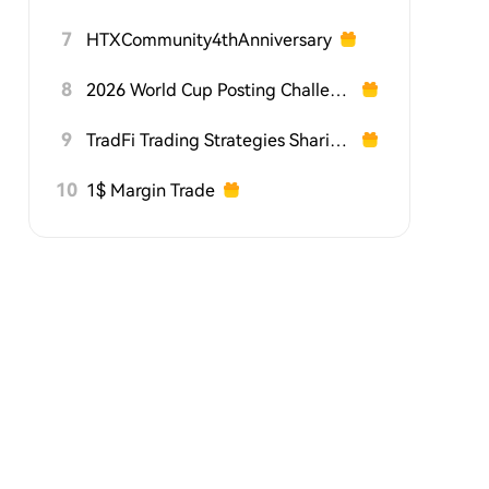
7
HTXCommunity4thAnniversary
8
2026 World Cup Posting Challenge on HTX Square
9
TradFi Trading Strategies Sharing Challenge
10
1$ Margin Trade